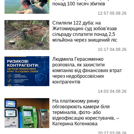
понад 100 тисяч збитків
12:57 05.08.26
Спиляли 122 дуба: на
Житомирщині суд зобов'язав
сільраду сплатити понад 2,5
мільйона через знищений ліс
15:17 04.08.26
Людмила Герасименко
розповіла, як захистити
компанію від фінансових втрат
через недобросовісних
контрагентів
14:03 04.08.26
На платіжному ринку
обговорюють камери біля
терміналів, фото- або
відеофіксацію користувачів, –
Катерина Котенкова
20:27 03.08.26