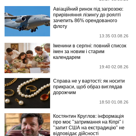
Авіаційний ринок під загрозою:
прирівняння лізингу до роялті
зачепить 86% орендованого
флоту
13:35 03.08.26
Іменини в серпні: повний список
імен за новим і старим
календарем
19:40 02.08.26
Справа не у вартості: як носити
прикраси, щоб образ виглядав
дорожчим
18:50 01.08.26
Костянтин Круглов: інформація
про моє "затримання на Кіпрі" і
"запит США на екстрадицію" не
відповідає дійсності