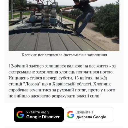
Хлопчик поплатився за екстремальне захоплення
12-річний зачепер залишився калікою на все життя - за
екстремальне захоплення хлопець поплатився ногою.
Инцидень стався ввечері суботи, 13 квітня, на ж/д
станції "Лозова" що в Харківській області. Хлопчик
спробував зачепитися за рухомий потяг, проте у нього
не вийшло адекватно розрахувати власні сили.
Читайте нас у
Додайте в
Google Discover
джерела Google