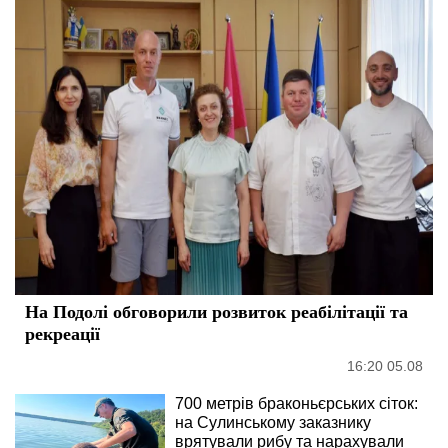
На Подолі обговорили розвиток реабілітації та
рекреації
16:20 05.08
700 метрів браконьєрських сіток:
на Сулинському заказнику
врятували рибу та нарахували