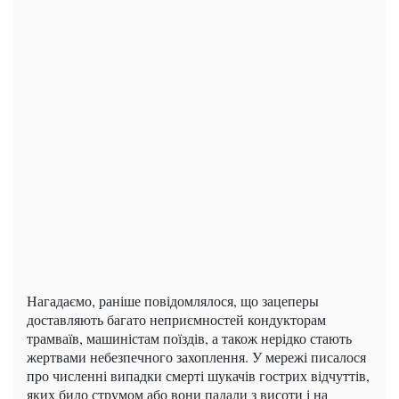
Нагадаємо, раніше повідомлялося, що зацеперы
доставляють багато неприємностей кондукторам
трамваїв, машиністам поїздів, а також нерідко стають
жертвами небезпечного захоплення. У мережі писалося
про численні випадки смерті шукачів гострих відчуттів,
яких било струмом або вони падали з висоти і на