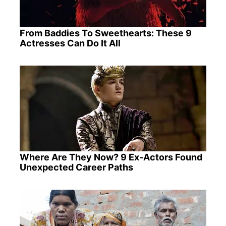
From Baddies To Sweethearts: These 9
Actresses Can Do It All
Where Are They Now? 9 Ex-Actors Found
Unexpected Career Paths