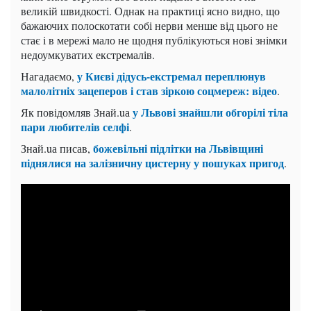
великій швидкості. Однак на практиці ясно видно, що
бажаючих полоскотати собі нерви менше від цього не
стає і в мережі мало не щодня публікуються нові знімки
недоумкуватих екстремалів.
у Києві дідусь-екстремал переплюнув
Нагадаємо,
малолітніх зацеперов і став зіркою соцмереж: відео
.
у Львові знайшли обгорілі тіла
Як повідомляв Знай.uа
пари любителів селфі
.
божевільні підлітки на Львівщині
Знай.uа писав,
піднялися на залізничну цистерну у пошуках пригод
.