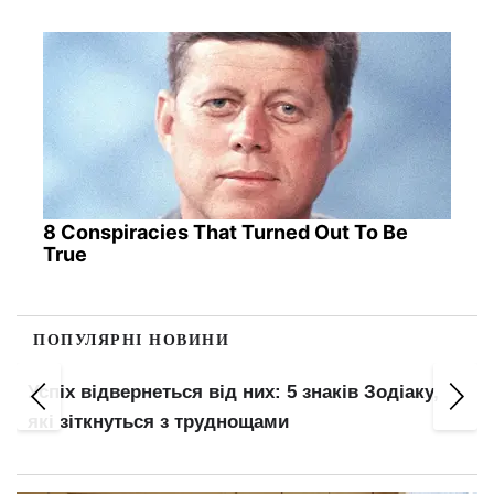
8 Conspiracies That Turned Out To Be
True
ПОПУЛЯРНІ НОВИНИ
Висновок ВЛК дійсний рівно рік: кого
відправлять на повторний медогляд