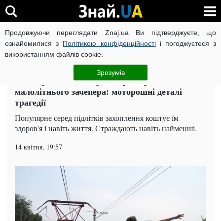
Продовжуючи переглядати Znaj.ua Ви підтверджуєте, що
ВІЙНА РОСІЇ ПРОТИ УКРАЇНИ
КОРОНАВІРУС В УКРАЇНІ І
ознайомилися з
Політикою конфіденційності
і погоджуєтеся з
використанням файлів cookie.
Головна
Суспільство
ЧИТАТЬ НА РУССКОМ
Зрозумів
Під Харковом електричка розтерзала
малолітнього зачепера: моторошні деталі
трагедії
Популярне серед підлітків захоплення коштує їм
здоров'я і навіть життя. Страждають навіть найменші.
14 квітня, 19:57