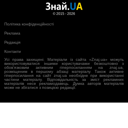
© 2015 - 2026
Політика конфіденційності
Реклама
Редакція
Контакти
Усі права захищені. Матеріали із сайта «Znaj.ua» можуть
використовуватися іншими користувачами безкоштовно з
обов’язковим активним гіперпосиланням на znaj.ua,
розміщеним в першому абзаці матеріалу. Також активне
гіперпосилання на сайт znaj.ua необхідне при використанні
частини матеріалу. Відповідальність за зміст рекламних
матеріалів несе рекламодавець. Думка авторів матеріалів
може не збігатися з позицією редакції.