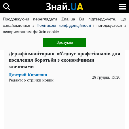
Продовжуючи переглядати Znaj.ua Ви підтверджуєте, що
ВІЙНА РОСІЇ ПРОТИ УКРАЇНИ
КОРОНАВІРУС В УКРАЇНІ І
ознайомилися з
Політикою конфіденційності
і погоджуєтеся з
використанням файлів cookie.
Головна
Економіка
ЧИТАТЬ НА РУССКОМ
Зрозумів
Нова ініціатива Ігоря Черкаського:
Держфінмоніторинг об'єднує професіоналів для
посилення боротьби з економічними
злочинами
Дмитрий Киришин
28 грудня, 15:20
Редактор стрічки новин