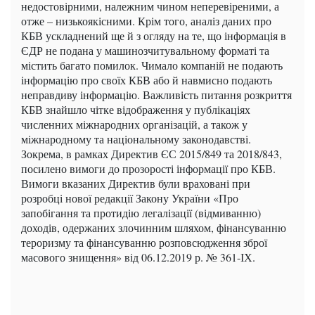
недостовірними, належним чином неперевіреними, а
отже – низькоякісними. Крім того, аналіз даних про
КБВ ускладнений ще й з огляду на те, що інформація в
ЄДР не подана у машинозчитувальному форматі та
містить багато помилок. Чимало компаній не подають
інформацію про своїх КБВ або й навмисно подають
неправдиву інформацію. Важливість питання розкриття
КБВ знайшло чітке відображення у публікаціях
численних міжнародних організацій, а також у
міжнародному та національному законодавстві.
Зокрема, в рамках Директив ЄС 2015/849 та 2018/843,
посилено вимоги до прозорості інформації про КБВ.
Вимоги вказаних Директив були враховані при
розробці нової редакції Закону України «Про
запобігання та протидію легалізації (відмиванню)
доходів, одержаних злочинним шляхом, фінансуванню
тероризму та фінансуванню розповсюдження зброї
масового знищення» від 06.12.2019 р. № 361-ІХ.