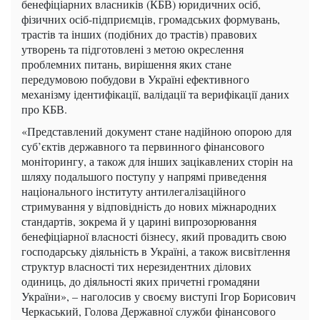
бенефіціарних власників (КБВ) юридичних осіб,
фізичних осіб-підприємців, громадських формувань,
трастів та інших (подібних до трастів) правових
утворень та підготовлені з метою окреслення
проблемних питань, вирішення яких стане
передумовою побудови в Україні ефективного
механізму ідентифікації, валідації та верифікації даних
про КБВ.
«Представлений документ стане надійною опорою для
суб’єктів державного та первинного фінансового
моніторингу, а також для інших зацікавлених сторін на
шляху подальшого поступу у напрямі приведення
національного інституту антилегалізаційного
стримування у відповідність до нових міжнародних
стандартів, зокрема й у царині випрозорювання
бенефіціарної власності бізнесу, який провадить свою
господарську діяльність в Україні, а також висвітлення
структур власності тих нерезидентних ділових
одиниць, до діяльності яких причетні громадяни
України», – наголосив у своєму виступі Ігор Борисович
Черкаський, Голова Державної служби фінансового