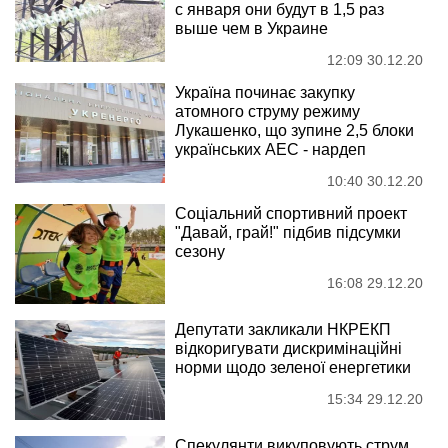
с января они будут в 1,5 раз
выше чем в Украине
12:09 30.12.20
Україна починає закупку
атомного струму режиму
Лукашенко, що зупине 2,5 блоки
українських АЕС - нардеп
10:40 30.12.20
Соціальний спортивний проект
"Давай, грай!" підбив підсумки
сезону
16:08 29.12.20
Депутати закликали НКРЕКП
відкоригувати дискримінаційні
норми щодо зеленої енергетики
15:34 29.12.20
Спекулянти викуповують струм