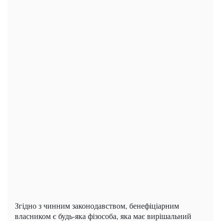
Згідно з чинним законодавством, бенефіціарним
власником є будь-яка фізособа, яка має вирішальний