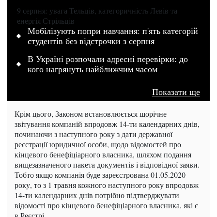
9 серпня: увага Тельців, категоричність Левів та
енергія Стрільців
Мобілізують попри навчання: п'ять категорій
студентів без відстрочки з серпня
В Україні розпочали адресні перевірки: до
кого нагрянуть найближчим часом
Показати ще
Крім цього, Законом встановлюється щорічне
звітування компаній впродовж 14-ти календарних днів,
починаючи з наступного року з дати державної
реєстрації юридичної особи, щодо відомостей про
кінцевого бенефіціарного власника, шляхом подання
вищезазначеного пакета документів і відповідної заяви.
Тобто якщо компанія буде зареєстрована 01.05.2020
року, то з 1 травня кожного наступного року впродовж
14-ти календарних днів потрібно підтверджувати
відомості про кінцевого бенефіціарного власника, які є
в Реєстрі.