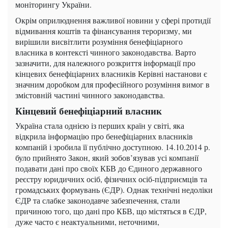
моніторингу України.
Окрім оприлюднення важливої новини у сфері протидії
відмивання коштів та фінансування тероризму, ми
вирішили висвітлити розуміння бенефіціарного
власника в контексті чинного законодавства. Варто
зазначити, для належного розкриття інформації про
кінцевих бенефіціарних власників Керівні настанови є
значним доробком для професійного розуміння вимог в
змістовній частині чинного законодавства.
Кінцевий бенефіціарний власник
Україна стала однією із перших країн у світі, яка
відкрила інформацію про бенефіціарних власників
компаній і зробила її публічно доступною. 14.10.2014 р.
було прийнято Закон, який зобов’язував усі компанії
подавати дані про своїх КБВ до Єдиного державного
реєстру юридичних осіб, фізичних осіб-підприємців та
громадських формувань (ЄДР). Однак технічні недоліки
ЄДР та слабке законодавче забезпечення, стали
причиною того, що дані про КБВ, що містяться в ЄДР,
дуже часто є неактуальними, неточними,