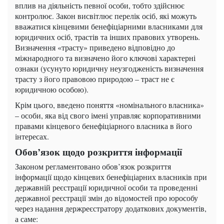
вплив на діяльність певної особи, тобто здійснює
контролює. Закон висвітлює перелік осіб, які можуть
вважатися кінцевими бенефіціарними власниками для
юридичних осіб, трастів та інших правових утворень.
Визначення «трасту» приведено відповідно до
міжнародного та визначено його ключові характерні
ознаки (усунуто юридичну неузгодженість визначення
трасту з його правовою природою – траст не є
юридичною особою).
Крім цього, введено поняття «номінального власника»
– особи, яка від свого імені управляє корпоративними
правами кінцевого бенефіціарного власника в його
інтересах.
Обов’язок щодо розкриття інформації
Законом регламентовано обов’язок розкриття
інформації щодо кінцевих бенефіціарних власників при
державній реєстрації юридичної особи та проведенні
державної реєстрації змін до відомостей про юрособу
через надання держреєстратору додаткових документів,
а саме: