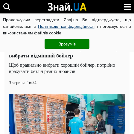
Продовжуючи переглядати Znaj.ua Ви підтверджуєте, що
ВІЙНА РОСІЇ ПРОТИ УКРАЇНИ
КОРОНАВІРУС В УКРАЇНІ І
ознайомилися з
Політикою конфіденційності
і погоджуєтеся з
використанням файлів cookie.
Головна
Суспільство
ЧИТАТЬ НА РУССКОМ
Зрозумів
Відключення не страшні: ці факти допоможуть
вибрати відмінний бойлер
Щоб правильно вибрати хороший бойлер, потрібно
врахувати безліч різних нюансів
3 червня, 16:54