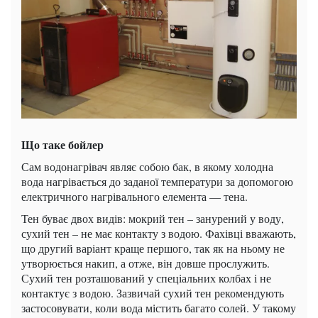
Що таке бойлер
Сам водонагрівач являє собою бак, в якому холодна
вода нагрівається до заданої температури за допомогою
електричного нагрівального елемента — тена.
Тен буває двох видів: мокрий тен – занурений у воду,
сухий тен – не має контакту з водою. Фахівці вважають,
що другий варіант краще першого, так як на ньому не
утворюється накип, а отже, він довше прослужить.
Сухий тен розташований у спеціальних колбах і не
контактує з водою. Зазвичай сухий тен рекомендують
застосовувати, коли вода містить багато солей. У такому