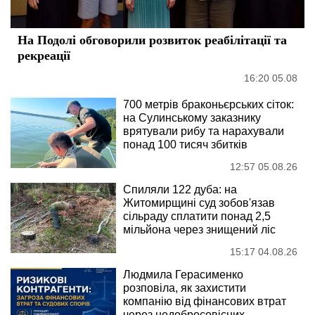
На Подолі обговорили розвиток реабілітації та
рекреації
16:20 05.08
700 метрів браконьєрських сіток:
на Сулинському заказнику
врятували рибу та нарахували
понад 100 тисяч збитків
12:57 05.08.26
Спиляли 122 дуба: на
Житомирщині суд зобов'язав
сільраду сплатити понад 2,5
мільйона через знищений ліс
15:17 04.08.26
Людмила Герасименко
розповіла, як захистити
компанію від фінансових втрат
через недобросовісних