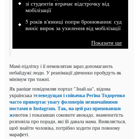
зі студентів втрачає відстрочку від
мобілізації
5 років в'язниці попри бронювання: суд
виніс вирок за ухилення від мобілізації
Показати ще
Мамі-підлітку і її немовлятам зараз допомагають
небайдужі люди. У реанімації дівчинки пробудуть як
мінімум три тижні.
Як раніше повідомляв портал "Знай.uа", відома
елеведущая і співачка Регіна Тодоренко
українська т
часто привертає увагу фоловерів незвичайними
постами в Instagram. Так, на цей раз приховавши
ж
ивотик і показавши соковите авокадо, знаменитість
розповіла про поради, які їй давала мама. Виявляється,
щоб знайти чоловіка, потрібно ходити при повному
марафеті.