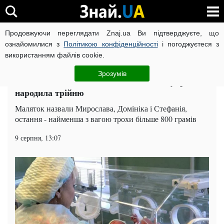
Продовжуючи переглядати Znaj.ua Ви підтверджуєте, що
ВІЙНА РОСІЇ ПРОТИ УКРАЇНИ
КОРОНАВІРУС В УКРАЇНІ І
ознайомилися з
Політикою конфіденційності
і погоджуєтеся з
використанням файлів cookie.
Головна
Суспільство
ЧИТАТЬ НА РУССКОМ
Зрозумів
Вміщаються на долоні: неповнолітня українка
народила трійню
Маляток назвали Мирослава, Домініка і Стефанія,
остання - найменша з вагою трохи більше 800 грамів
9 серпня, 13:07