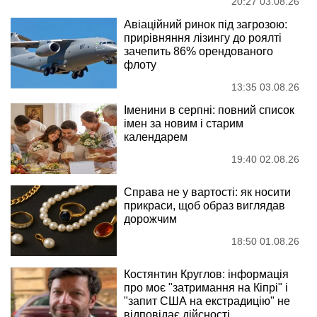
20:27 03.08.26
Авіаційний ринок під загрозою:
прирівняння лізингу до роялті
зачепить 86% орендованого
флоту
13:35 03.08.26
Іменини в серпні: повний список
імен за новим і старим
календарем
19:40 02.08.26
Справа не у вартості: як носити
прикраси, щоб образ виглядав
дорожчим
18:50 01.08.26
Костянтин Круглов: інформація
про моє "затримання на Кіпрі" і
"запит США на екстрадицію" не
відповідає дійсності