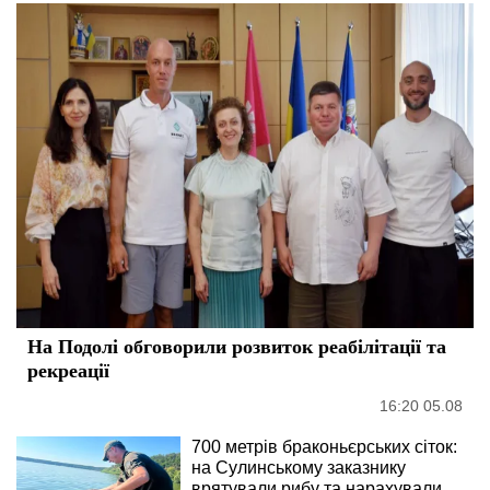
На Подолі обговорили розвиток реабілітації та
рекреації
16:20 05.08
700 метрів браконьєрських сіток:
на Сулинському заказнику
врятували рибу та нарахували