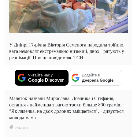
У Дніпрі 17-річна Вікторія Семенога народила трійню,
вага немовлят екстремально низький, двох - рятують у
реанімації. Про це повідомляє ТСН.
Читайте нас у
Додайте в
Google Discover
джерела Google
Маляток назвали Мирослава, Домініка і Стефанія,
остання - найменша з вагою трохи більше 800 грамів.
"Як лялечка, на двох долонях вміщається", - дивується
молода мама.