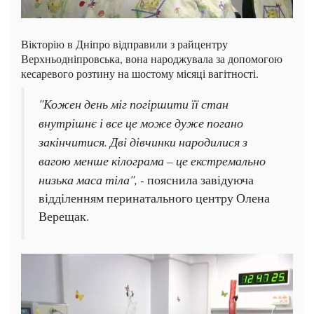
Вікторію в Дніпро відправили з райцентру
Верхньодніпровська, вона народжувала за допомогою
кесаревого розтину на шостому місяці вагітності.
"Кожен день міг погіршити її стан
внутрішнє і все це може дуже погано
закінчитися. Дві дівчинки народилися з
вагою менше кілограма – це екстремально
низька маса тіла",
- пояснила завідуюча
відділенням перинатального центру Олена
Верещак.