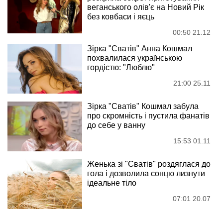
веганського олів'є на Новий Рік
без ковбаси і яєць
00:50 21.12
Зірка "Сватів" Анна Кошмал
похвалилася українською
гордістю: "Люблю"
21:00 25.11
Зірка "Сватів" Кошмал забула
про скромність і пустила фанатів
до себе у ванну
15:53 01.11
Женька зі "Сватів" роздяглася до
гола і дозволила сонцю лизнути
ідеальне тіло
07:01 20.07