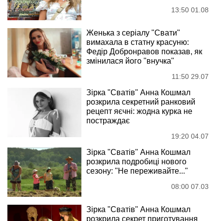
13:50 01.08
Женька з серіалу "Свати"
вимахала в статну красуню:
Федір Добронравов показав, як
змінилася його "внучка"
11:50 29.07
Зірка "Сватів" Анна Кошмал
розкрила секретний ранковий
рецепт яєчні: жодна курка не
постраждає
19:20 04.07
Зірка "Сватів" Анна Кошмал
розкрила подробиці нового
сезону: "Не переживайте..."
08:00 07.03
Зірка "Сватів" Анна Кошмал
розкрила секрет приготування