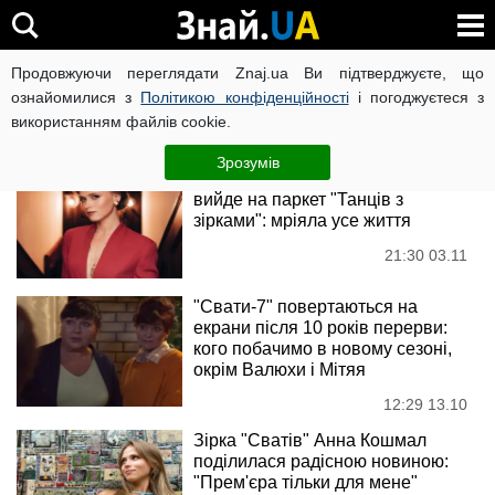
Анна Кошмал
Продовжуючи переглядати Znaj.ua Ви підтверджуєте, що
ознайомилися з
Політикою конфіденційності
і погоджуєтеся з
використанням файлів cookie.
Новини
Зрозумів
Зірка "Сватів" Анна Кошмал
вийде на паркет "Танців з
зірками": мріяла усе життя
21:30 03.11
"Свати-7" повертаються на
екрани після 10 років перерви:
кого побачимо в новому сезоні,
окрім Валюхи і Мітяя
12:29 13.10
Зірка "Сватів" Анна Кошмал
поділилася радісною новиною:
"Прем'єра тільки для мене"