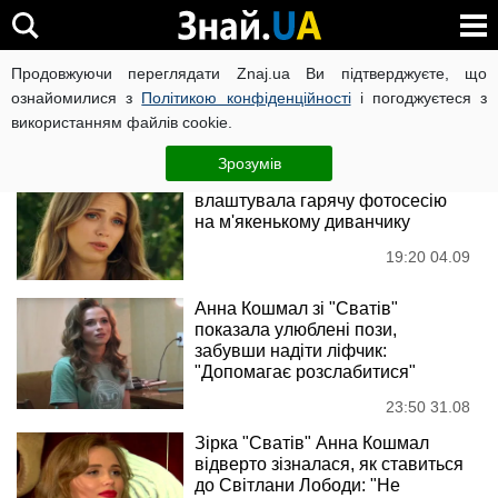
Анна Кошмал
Продовжуючи переглядати Znaj.ua Ви підтверджуєте, що
ознайомилися з
Політикою конфіденційності
і погоджуєтеся з
використанням файлів cookie.
Новини
Зрозумів
Анна Кошмал із "Сватів"
влаштувала гарячу фотосесію
на м'якенькому диванчику
19:20 04.09
Анна Кошмал зі "Сватів"
показала улюблені пози,
забувши надіти ліфчик:
"Допомагає розслабитися"
23:50 31.08
Зірка "Сватів" Анна Кошмал
відверто зізналася, як ставиться
до Світлани Лободи: "Не