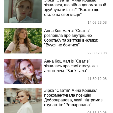
Зірка "Сватів" Анна Кошмал
зізналася, що війна допомогла їй
зруйнувати ілюзії: "Багато що
стало на свої місця"
14:05 26.08
Анна Кошмал зі "Сватів"
розповіла про внутрішню
боротьбу та життєві виклики:
"Вчуся не боятися"
22:50 23.08
Анна Кошмал із "Сватів"
зізналась про свої стосунки з
алкоголем: "Зав'язала"
11:50 12.08
Зірка "Сватів" Анна Кошмал
прокоментувала позицію
Добронравова, який підтримав
окупантів: "Розчарована"
08:35 12.08