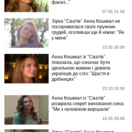
фанат..."
07:05 31.08
Зірка "Сватів" Анна Кошмал не
посоромилася своїх пружних
грудей, оголивши ще й ніжки: "Як
у мене"
15:35 30.08
Анна Кошмал зі "Сватів"
показала, що означає бути
ідеальною мамою і довела
українців до сліз: "Щастя в
дрібницях"
22:20 28.08
Анна Кошмал із "Сватів"
розкрила секрет виховання сина:
"Ми з чоловіком вирішили"
16:35 28.08