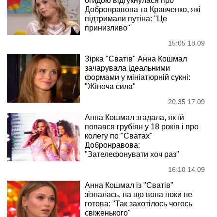
огидою відгукнулася про
Добронравова та Кравченко, які
підтримали путіна: "Це
принизливо"
15:05 18.09
Зірка "Сватів" Анна Кошмал
зачарувала ідеальними
формами у мініатюрній сукні:
"Жіноча сила"
20:35 17.09
Анна Кошмал згадала, як їй
попався грубіян у 18 років і про
колегу по "Сватах"
Добронравова:
"Зателефонувати хоч раз"
16:10 14.09
Анна Кошмал із "Сватів"
зізналась, на що вона поки не
готова: "Так захотілось чогось
свіженького"