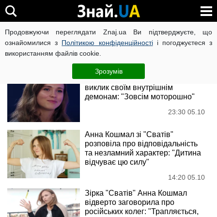
Анна Кошмал
Продовжуючи переглядати Znaj.ua Ви підтверджуєте, що
ознайомилися з
Політикою конфіденційності
і погоджуєтеся з
використанням файлів cookie.
Новини
Зрозумів
Анна Кошмал із "Сватів" кинула
виклик своїм внутрішнім
демонам: "Зовсім моторошно"
23:30 05.10
Анна Кошмал зі "Сватів"
розповіла про відповідальність
та незламний характер: "Дитина
відчуває цю силу"
14:20 05.10
Зірка "Сватів" Анна Кошмал
відверто заговорила про
російських колег: "Трапляється,