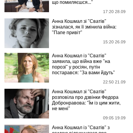
що помиляєшся..."
17:20 28.09
Анна Кошмал зі "Сватів"
зізналася, як її змінила війна:
"Папе привіт"
15:20 26.09
Анна Кошмал із "Сватів"
заявила, що війна вже "на
порозі" у росіян, путін
постарався: "За вами йдуть"
22:50 21.09
Анна Кошмал зі "Сватів"
розповіла про дзвінки Федора
Добронравова: "Їм із цим жити,
не мені"
09:05 19.09
Анна Кошмал із "Сватів" з