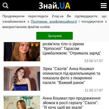
Анна Кошмал
Продовжуючи переглядати Znaj.ua Ви підтверджуєте, що
ознайомилися з
Політикою конфіденційності
і погоджуєтеся з
використанням файлів cookie.
Новини
Зрозумів
Анна Кошмал із "Сватів"
розім'яла тіло із зіркою
"Кріпосної" Тарасом
Цимбалюком: "Отримала заряд"
23:50 17.07
Зірка "Сватів" Анна Кошмал
опинилася під крапельницею та
показала фото з лікарняної
палати: "Важкий ранок"
11:50 17.07
Анна Кошмал про продовження
зйомок в росії серіалу "Свати":
"Я хочу, щоб ви знали"