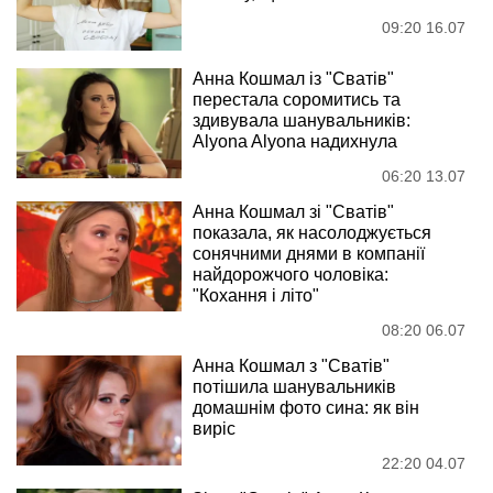
09:20 16.07
Анна Кошмал із "Сватів"
перестала соромитись та
здивувала шанувальників:
Alyona Alyona надихнула
06:20 13.07
Анна Кошмал зі "Сватів"
показала, як насолоджується
сонячними днями в компанії
найдорожчого чоловіка:
"Кохання і літо"
08:20 06.07
Анна Кошмал з "Сватів"
потішила шанувальників
домашнім фото сина: як він
виріс
22:20 04.07