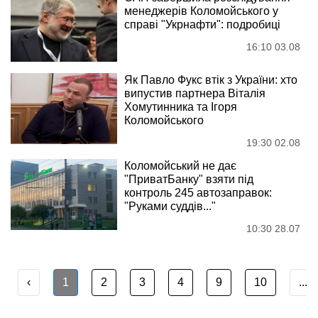
менеджерів Коломойського у
справі "Укрнафти": подробиці
16:10 03.08
Як Павло Фукс втік з України: хто
випустив партнера Віталія
Хомутинника та Ігоря
Коломойського
19:30 02.08
Коломойський не дає
"ПриватБанку" взяти під
контроль 245 автозаправок:
"Руками суддів..."
10:30 28.07
‹
1
2
3
4
9
10
...