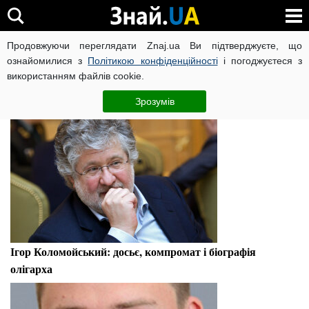
Ігор Коломойський
Продовжуючи переглядати Znaj.ua Ви підтверджуєте, що
ознайомилися з
Політикою конфіденційності
і погоджуєтеся з
використанням файлів cookie.
Досьє
Зрозумів
Ігор Коломойський: досьє, компромат і біографія
олігарха