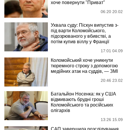
хоче повернути "Приват"
06:20 20.02
Ухвала суду: Піскун випустив з-
під варти Коломойського,
підозрюваного у вбивстві, а
потім купив віллу у Франції
17:01 04.09
Коломойський хоче уникнути
тюремного строку з допомогою
медійних атак на суддів, — ЗМІ
20:46 23.02
Батальйон Носенка: як у США
відмивають брудні гроші
Коломойського та російських
олігархів
13:26 15.09
САП завершила розслідування