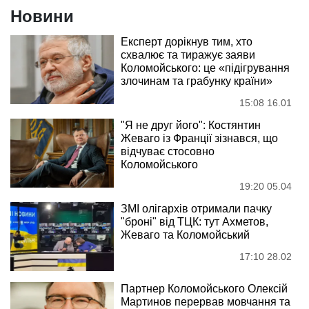
Новини
Експерт дорікнув тим, хто
схвалює та тиражує заяви
Коломойського: це «підігрування
злочинам та грабунку країни»
15:08 16.01
"Я не друг його": Костянтин
Жеваго із Франції зізнався, що
відчуває стосовно
Коломойського
19:20 05.04
ЗМІ олігархів отримали пачку
"броні" від ТЦК: тут Ахметов,
Жеваго та Коломойський
17:10 28.02
Партнер Коломойського Олексій
Мартинов перервав мовчання та