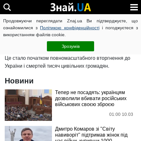
Війна росії проти України
Продовжуючи переглядати Znaj.ua Ви підтверджуєте, що
ознайомилися з
Політикою конфіденційності
і погоджуєтеся з
використанням файлів cookie.
24 лютого російський диктатор оголосив про початок
"спеціальної військової операції" проти України.
Зрозумів
Це стало початком повномасштабного вторгнення до
України і смертей тисяч цивільних громадян.
Новини
Тепер не посадять: українцям
дозволили вбивати російських
військових своєю зброєю
01:00 10.03
Дмитро Комаров зі "Світу
навиворіт" підтримав жінок під
час війни, купивши 1000