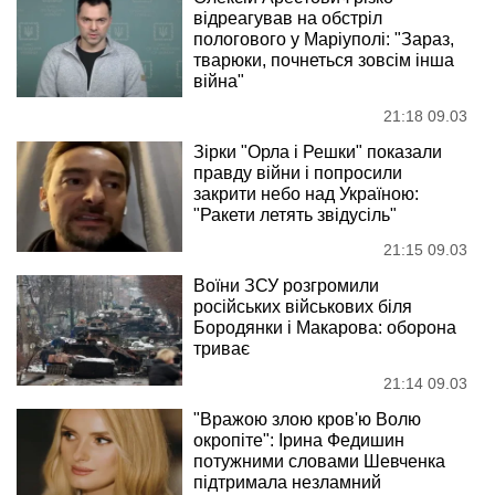
відреагував на обстріл
пологового у Маріуполі: "Зараз,
тварюки, почнеться зовсім інша
війна"
21:18 09.03
Зірки "Орла і Решки" показали
правду війни і попросили
закрити небо над Україною:
"Ракети летять звідусіль"
21:15 09.03
Воїни ЗСУ розгромили
російських військових біля
Бородянки і Макарова: оборона
триває
21:14 09.03
"Вражою злою кров'ю Волю
окропіте": Ірина Федишин
потужними словами Шевченка
підтримала незламний