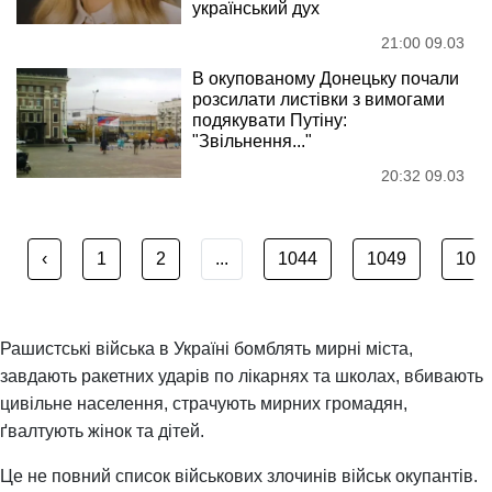
український дух
21:00 09.03
В окупованому Донецьку почали
розсилати листівки з вимогами
подякувати Путіну:
"Звільнення..."
20:32 09.03
‹
1
2
...
1044
1049
105
Рашистські війська в Україні бомблять мирні міста,
завдають ракетних ударів по лікарнях та школах, вбивають
цивільне населення, страчують мирних громадян,
ґвалтують жінок та дітей.
Це не повний список військових злочинів військ окупантів.