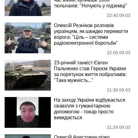
тюльпанів: "Ночують у підземці"
22:40 09.03
Олексій Резніков розповів
українцям, як швидко перемогти
ворога: "Ціль – системи
радіоелектронної боротьби"
22:00 09.03
23-річний танкіст Євген
Пальченко став Героєм України
за порятунок життя побратимів:
"Така мужність..."
21:30 09.03
На заході України відбувається
свавілля з гуманітарною
допомогою - товар просто
викидається
21:24 09.03
Олексій Арестович різко