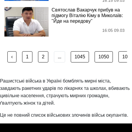
16:15 09.03
Святослав Вакарчук прибув на
підмогу Віталію Кіму в Миколаїв:
"Йде на передову"
16:05 09.03
‹
1
2
...
1045
1050
105
Рашистські війська в Україні бомблять мирні міста,
завдають ракетних ударів по лікарнях та школах, вбивають
цивільне населення, страчують мирних громадян,
ґвалтують жінок та дітей.
Це не повний список військових злочинів військ окупантів.