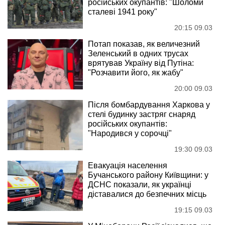
російських окупантів: "Шоломи
сталеві 1941 року"
20:15 09.03
Потап показав, як величезний
Зеленський в одних трусах
врятував Україну від Путіна:
"Розчавити його, як жабу"
20:00 09.03
Після бомбардування Харкова у
стелі будинку застряг снаряд
російських окупантів:
"Народився у сорочці"
19:30 09.03
Евакуація населення
Бучанського району Київщини: у
ДСНС показали, як українці
діставалися до безпечних місць
19:15 09.03