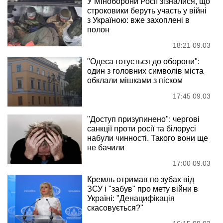
У Міноборони Росії зізналися, що
строковики беруть участь у війні
з Україною: вже захоплені в
полон
18:21 09.03
"Одеса готується до оборони":
один з головних символів міста
обклали мішками з піском
17:45 09.03
"Доступ призупинено": чергові
санкції проти росії та білорусі
набули чинності. Такого вони ще
не бачили
17:00 09.03
Кремль отримав по зубах від
ЗСУ і "забув" про мету війни в
Україні: "Денацифікація
скасовується?"