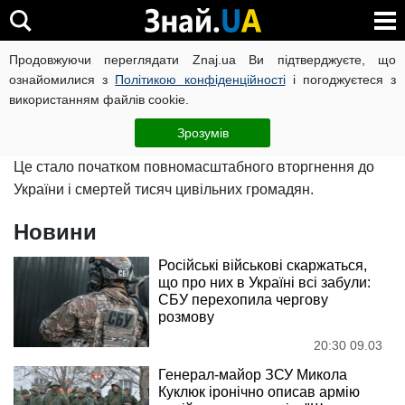
Війна росії проти України
Продовжуючи переглядати Znaj.ua Ви підтверджуєте, що
ознайомилися з
Політикою конфіденційності
і погоджуєтеся з
використанням файлів cookie.
24 лютого російський диктатор оголосив про початок
"спеціальної військової операції" проти України.
Зрозумів
Це стало початком повномасштабного вторгнення до
України і смертей тисяч цивільних громадян.
Новини
Російські військові скаржаться,
що про них в Україні всі забули:
СБУ перехопила чергову
розмову
20:30 09.03
Генерал-майор ЗСУ Микола
Куклюк іронічно описав армію