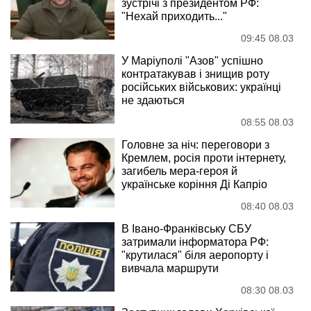
зустрічі з президентом РФ:
"Нехай приходить..."
09:45 08.03
У Маріуполі "Азов" успішно
контратакував і знищив роту
російських військових: українці
не здаються
08:55 08.03
Головне за ніч: переговори з
Кремлем, росія проти інтернету,
загибель мера-героя й
українське коріння Ді Капріо
08:40 08.03
В Івано-Франківську СБУ
затримали інформатора РФ:
"крутилася" біля аеропорту і
вивчала маршрути
08:30 08.03