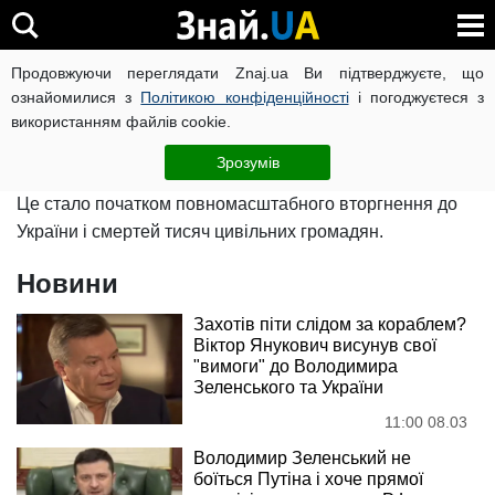
Війна росії проти України
Продовжуючи переглядати Znaj.ua Ви підтверджуєте, що
ознайомилися з
Політикою конфіденційності
і погоджуєтеся з
використанням файлів cookie.
24 лютого російський диктатор оголосив про початок
"спеціальної військової операції" проти України.
Зрозумів
Це стало початком повномасштабного вторгнення до
України і смертей тисяч цивільних громадян.
Новини
Захотів піти слідом за кораблем?
Віктор Янукович висунув свої
"вимоги" до Володимира
Зеленського та України
11:00 08.03
Володимир Зеленський не
боїться Путіна і хоче прямої