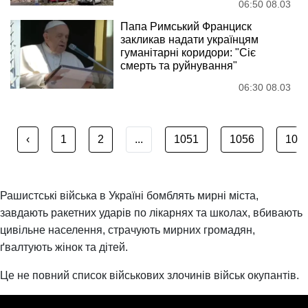
06:50 08.03
Папа Римський Франциск
закликав надати українцям
гуманітарні коридори: "Сіє
смерть та руйнування"
06:30 08.03
‹
1
2
...
1051
1056
105
Рашистські війська в Україні бомблять мирні міста,
завдають ракетних ударів по лікарнях та школах, вбивають
цивільне населення, страчують мирних громадян,
ґвалтують жінок та дітей.
Це не повний список військових злочинів військ окупантів.