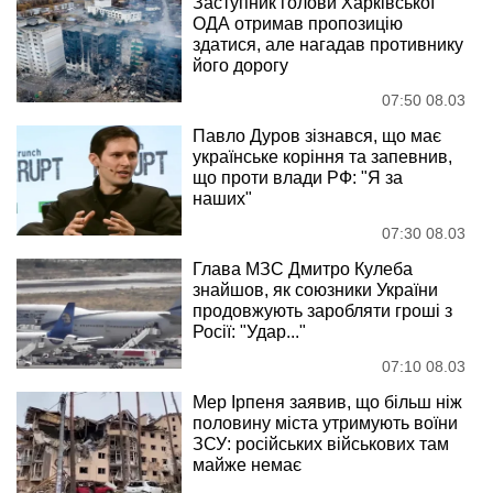
Заступник голови Харківської
ОДА отримав пропозицію
здатися, але нагадав противнику
його дорогу
07:50 08.03
Павло Дуров зізнався, що має
українське коріння та запевнив,
що проти влади РФ: "Я за
наших"
07:30 08.03
Глава МЗС Дмитро Кулеба
знайшов, як союзники України
продовжують заробляти гроші з
Росії: "Удар..."
07:10 08.03
Мер Ірпеня заявив, що більш ніж
половину міста утримують воїни
ЗСУ: російських військових там
майже немає