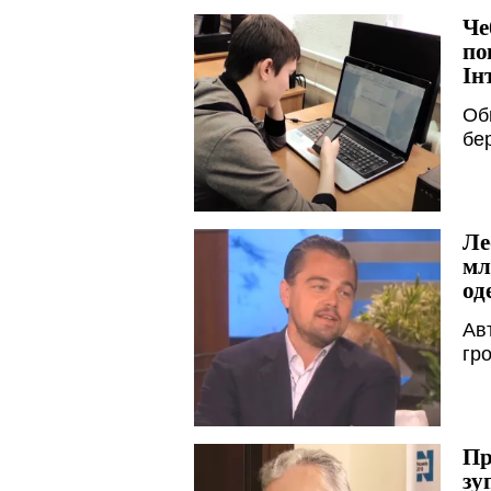
Че
по
Ін
Об
бе
Ле
мл
од
Ав
гро
Пр
зу