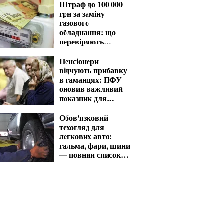
Штраф до 100 000
грн за заміну
газового
обладнання: що
перевіряють
газовики
Пенсіонери
відчують прибавку
в гаманцях: ПФУ
оновив важливий
показник для
розрахунку виплат
Обов'язковий
техогляд для
легкових авто:
гальма, фари, шини
— повний список
перевірок