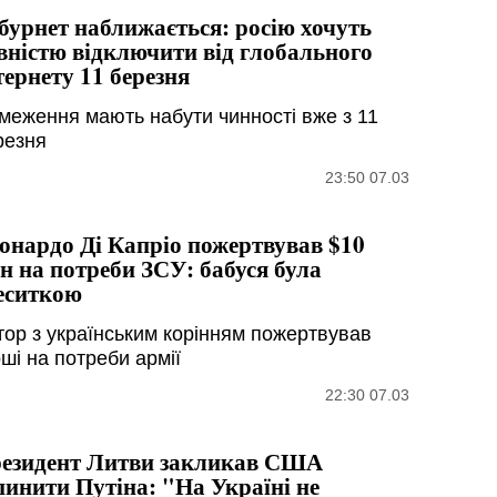
бурнет наближається: росію хочуть
вністю відключити від глобального
тернету 11 березня
меження мають набути чинності вже з 11
резня
23:50 07.03
онардо Ді Капріо пожертвував $10
н на потреби ЗСУ: бабуся була
еситкою
тор з українським корінням пожертвував
ші на потреби армії
22:30 07.03
езидент Литви закликав США
пинити Путіна: "На Україні не