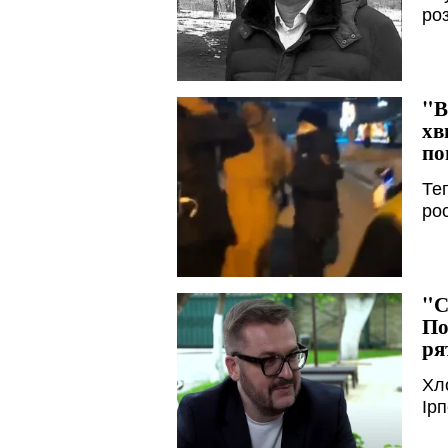
ро
"В
хв
по
Те
ро
"С
По
ря
Хл
Ір