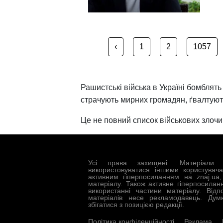
‹
1
2
1057
Рашистські війська в Україні бомблять
страчують мирних громадян, ґвалтують
Це не повний список військових злочин
Усі права захищені. Матеріали 
використовуватися іншими користувач
активним гіперпосиланням на znaj.ua
матеріалу. Також активне гіперпосилан
використанні частини матеріалу. Відп
матеріалів несе рекламодавець. Дум
збігатися з позицією редакції.
Політика конфіденційності
Реклама