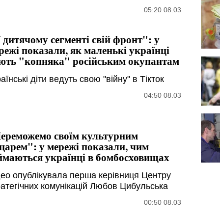
05:20 08.03
 дитячому сегменті свій фронт": у
режі показали, як маленькі українці
ють "копняка" російським окупантам
аїнські діти ведуть свою "війну" в Тікток
04:50 08.03
ереможемо своїм культурним
царем": у мережі показали, чим
ймаються українці в бомбосховищах
део опублікувала перша керівниця Центру
ратегічних комунікацій Любов Цибульська
00:50 08.03