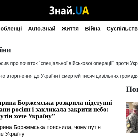
юбленці
Auto.Знай
Життя
Війна
Суспільств
їни
сив про початок "спеціальної військової операції" проти Укр
о вторгнення до України і смертей тисяч цивільних громад
По
рина Боржемська розкрила підступні
ани росіян і закликала закрити небо:
утін хоче Україну”
рина Боржемська пояснила, чому путін
че Україну