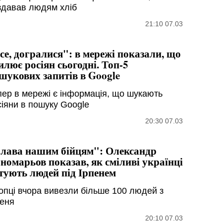
здавав людям хліб
21:10 07.03
се, догралися": в мережі показали, що
илює росіян сьогодні. Топ-5
шукових запитів в Google
пер в мережі є інформація, що шукають
сіяни в пошуку Google
20:30 07.03
лава нашим бійцям": Олександр
номарьов показав, як сміливі українці
тують людей під Ірпенем
опці вчора вивезли більше 100 людей з
пеня
20:10 07.03