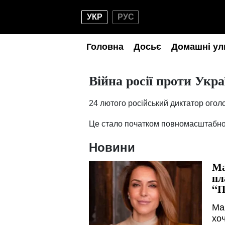
УКР
РУС
Головна
Досьє
Домашні ул
Війна росії проти Укра
24 лютого російський диктатор оголо
Це стало початком повномасштабног
Новини
Ма
пл
“П
Ма
хо