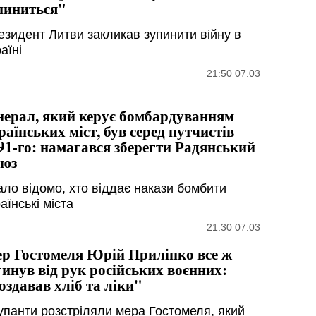
пиниться"
езидент Литви закликав зупинити війну в
аїні
21:50 07.03
нерал, який керує бомбардуванням
раїнських міст, був серед путчистів
91-го: намагався зберегти Радянський
юз
ало відомо, хто віддає накази бомбити
аїнські міста
21:30 07.03
р Гостомеля Юрій Приліпко все ж
гинув від рук російських воєнних:
оздавав хліб та ліки"
упанти розстріляли мера Гостомеля, який