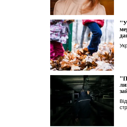
"У
ме
да
Укр
"П
ли
за
Ві
ст