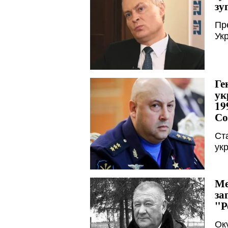
зу
Пр
Укр
Ге
ук
19
Со
Ст
укр
Ме
за
"Р
Ок