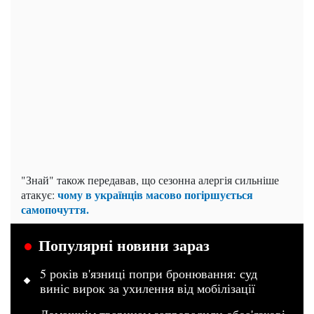
"Знай" також передавав, що сезонна алергія сильніше
чому в українців масово погіршується
атакує:
самопочуття.
Популярні новини зараз
5 років в'язниці попри бронювання: суд
виніс вирок за ухилення від мобілізації
Домашнім тваринам запровадили обоа'язкові