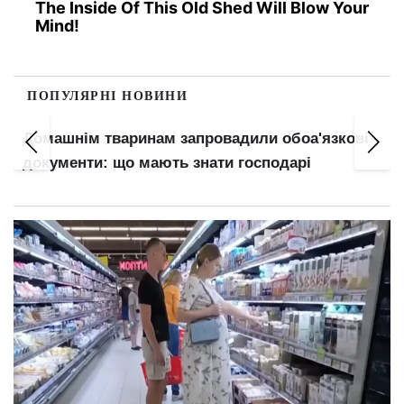
The Inside Of This Old Shed Will Blow Your
Mind!
ПОПУЛЯРНІ НОВИНИ
язкові
Оренда в Києві: на Лук'янівці та Дарниці ж
не здають навіть за низькими цінами