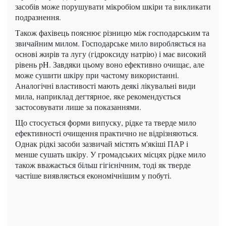
засобів може порушувати мікробіом шкіри та викликати
подразнення.
Також фахівець пояснює різницю між господарським та
звичайним милом. Господарське мило виробляється на
основі жирів та лугу (гідроксиду натрію) і має високий
рівень pH. Завдяки цьому воно ефективно очищає, але
може сушити шкіру при частому використанні.
Аналогічні властивості мають деякі лікувальні види
мила, наприклад дегтярное, яке рекомендується
застосовувати лише за показаннями.
Що стосується форми випуску, рідке та тверде мило
ефективності очищення практично не відрізняються.
Однак рідкі засоби зазвичай містять м'якіші ПАР і
менше сушать шкіру. У громадських місцях рідке мило
також вважається більш гігієнічним, тоді як тверде
частіше виявляється економічнішим у побуті.