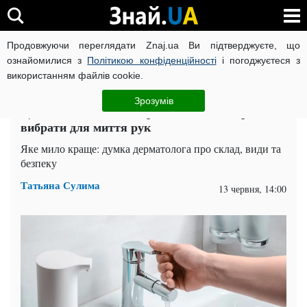
Продовжуючи переглядати Znaj.ua Ви підтверджуєте, що
ВІЙНА РОСІЇ ПРОТИ УКРАЇНИ
КОРОНАВІРУС В УКРАЇНІ І
ознайомилися з
Політикою конфіденційності
і погоджуєтеся з
використанням файлів cookie.
Головна
Здоров'я
ЧИТАТЬ НА РУССКОМ
Зрозумів
Це мило не вбиває мікроби: яке мило краще
вибрати для миття рук
Яке мило краще: думка дерматолога про склад, види та
безпеку
Татьяна Сулима
13 червня, 14:00