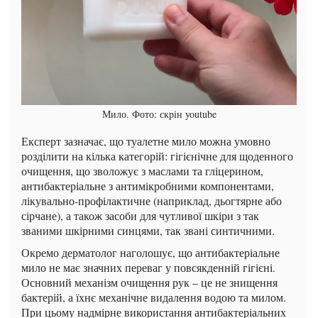
Мило. Фото: скрін youtube
Експерт зазначає, що туалетне мило можна умовно
розділити на кілька категорій: гігієнічне для щоденного
очищення, що зволожує з маслами та гліцерином,
антибактеріальне з антимікробними компонентами,
лікувально-профілактичне (наприклад, дьогтярне або
сірчане), а також засоби для чутливої ​​шкіри з так
званими шкірними синцями, так звані синтичними.
Окремо дерматолог наголошує, що антибактеріальне
мило не має значних переваг у повсякденній гігієні.
Основний механізм очищення рук – це не знищення
бактерій, а їхнє механічне видалення водою та милом.
При цьому надмірне використання антибактеріальних