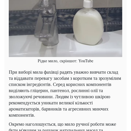
Рідке мило, скріншот: YouTube
При виборі мила фахівці радять уважно вивчати склад
та віддавати перевагу засобам з коротким та зрозумілим
списком інгредієнтів. Серед корисних компонентів
виділяють гліцерин, пантенол, рослинні олії та
зволожуючі речовини. Людям із чутливою шкірою
рекомендується уникати великої кількості
ароматизаторів, барвників та агресивних миючих
компонентів.
Окремо наголошується, що мило ручної роботи може
бути м'якшим за рахунок натуральних масел та