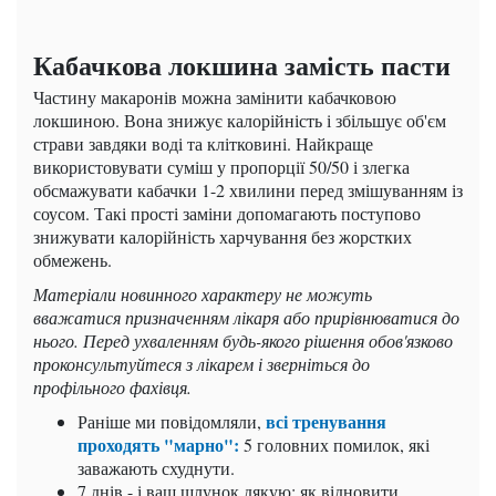
Кабачкова локшина замість пасти
Частину макаронів можна замінити кабачковою
локшиною. Вона знижує калорійність і збільшує об'єм
страви завдяки воді та клітковині. Найкраще
використовувати суміш у пропорції 50/50 і злегка
обсмажувати кабачки 1-2 хвилини перед змішуванням із
соусом. Такі прості заміни допомагають поступово
знижувати калорійність харчування без жорстких
обмежень.
Матеріали новинного характеру не можуть
вважатися призначенням лікаря або прирівнюватися до
нього. Перед ухваленням будь-якого рішення обов'язково
проконсультуйтеся з лікарем і зверніться до
профільного фахівця.
всі тренування
Раніше ми повідомляли,
проходять "марно":
5 головних помилок, які
заважають схуднути.
7 днів - і ваш шлунок дякую: як відновити