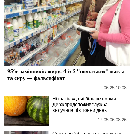
95% замінників жиру: 4 із 5 "польських" масла
та сиру — фальсифікат
06:25 10.08
Нітратів удвічі більше норми:
Держпродспоживслужба
вилучила пів тонни динь
12:05 06.08.26
Спека до 38 градусів: продукти