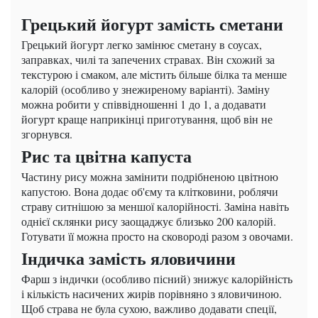
Грецький йогурт замість сметани
Грецький йогурт легко замінює сметану в соусах,
заправках, чилі та запечених стравах. Він схожий за
текстурою і смаком, але містить більше білка та менше
калорій (особливо у знежиреному варіанті). Заміну
можна робити у співвідношенні 1 до 1, а додавати
йогурт краще наприкінці приготування, щоб він не
згорнувся.
Рис та цвітна капуста
Частину рису можна замінити подрібненою цвітною
капустою. Вона додає об'єму та клітковини, роблячи
страву ситнішою за меншої калорійності. Заміна навіть
однієї склянки рису заощаджує близько 200 калорій.
Готувати її можна просто на сковороді разом з овочами.
Індичка замість яловичини
Фарш з індички (особливо пісний) знижує калорійність
і кількість насичених жирів порівняно з яловичиною.
Щоб страва не була сухою, важливо додавати спеції,