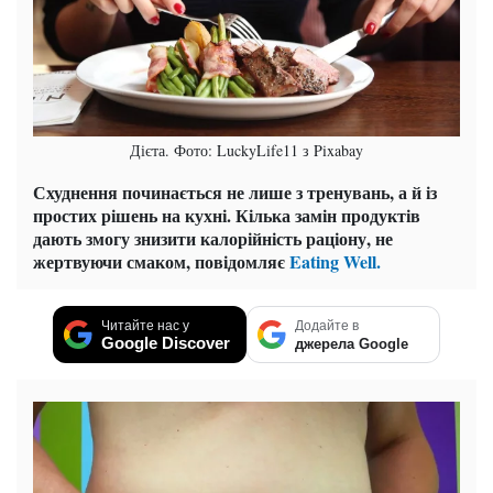
Дієта. Фото: LuckyLife11 з Pixabay
Схуднення починається не лише з тренувань, а й із
простих рішень на кухні. Кілька замін продуктів
дають змогу знизити калорійність раціону, не
жертвуючи смаком, повідомляє
Eating Well.
Читайте нас у
Додайте в
Google Discover
джерела Google