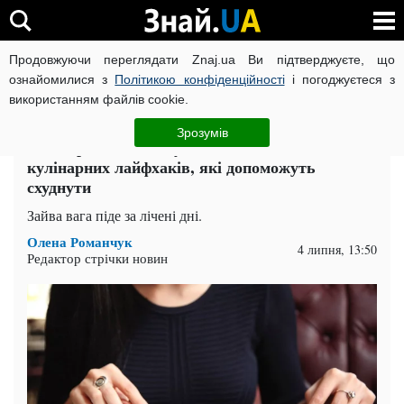
Продовжуючи переглядати Znaj.ua Ви підтверджуєте, що
ВІЙНА РОСІЇ ПРОТИ УКРАЇНИ
КОРОНАВІРУС В УКРАЇНІ І
ознайомилися з
Політикою конфіденційності
і погоджуєтеся з
використанням файлів cookie.
Головна
Здоров'я
ЧИТАТЬ НА РУССКОМ
Зрозумів
Не потрібно виснажувати себе дієтами: 5
кулінарних лайфхаків, які допоможуть
схуднути
Зайва вага піде за лічені дні.
Олена Романчук
4 липня, 13:50
Редактор стрічки новин