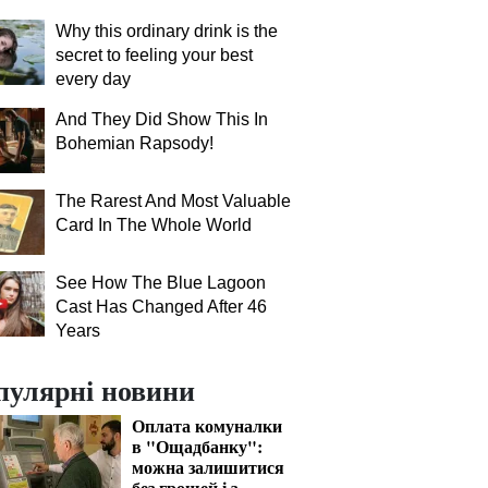
Why this ordinary drink is the
secret to feeling your best
every day
And They Did Show This In
Bohemian Rapsody!
The Rarest And Most Valuable
Card In The Whole World
See How The Blue Lagoon
Cast Has Changed After 46
Years
пулярні новини
Оплата комуналки
в "Ощадбанку":
можна залишитися
без грошей і з