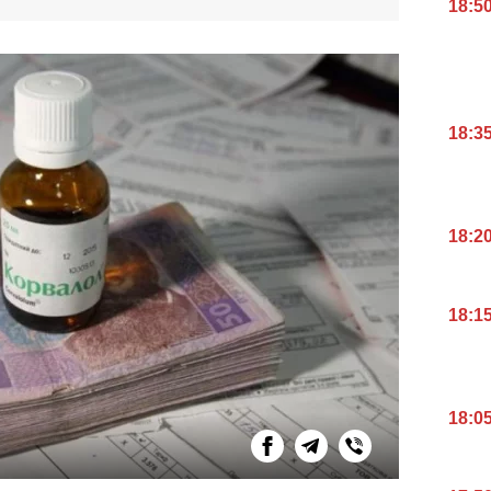
18:5
18:3
18:2
18:1
18:0