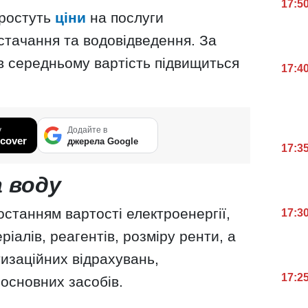
17:5
зростуть
ціни
на послуги
стачання та водовідведення. За
в середньому вартість підвищиться
17:4
.
у
Додайте в
cover
джерела Google
17:3
 воду
станням вартості електроенергії,
17:3
іалів, реагентів, розміру ренти, а
изаційних відрахувань,
17:2
основних засобів.