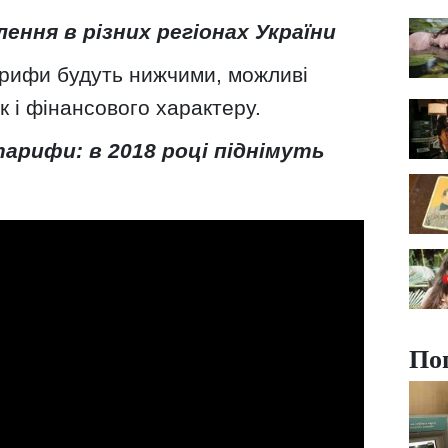
ення в різних регіонах України
рифи будуть нижчими, можливі
ак і фінансового характеру.
арифи: в 2018 році піднімуть
По