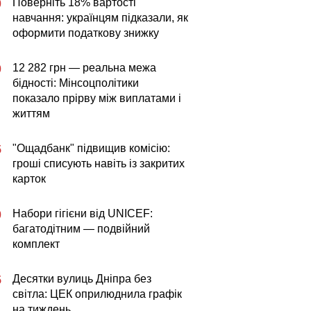
Поверніть 18% вартості
0
навчання: українцям підказали, як
оформити податкову знижку
12 282 грн — реальна межа
0
бідності: Мінсоцполітики
показало прірву між виплатами і
життям
"Ощадбанк" підвищив комісію:
5
гроші списують навіть із закритих
карток
Набори гігієни від UNICEF:
0
багатодітним — подвійний
комплект
Десятки вулиць Дніпра без
5
світла: ЦЕК оприлюднила графік
на тиждень