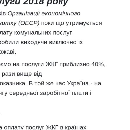
луги 2018 року
ків
Організації економічного
витку (ОЕСР)
поки що утримується
плату комунальних послуг.
робили виходячи виключно із
ржаві.
аємо на послуги ЖКГ приблизно 40%,
6 рази вище від
казника. В той же час Україна - на
гу середньої заробітної плати і
у
а оплату послуг ЖКГ в країнах