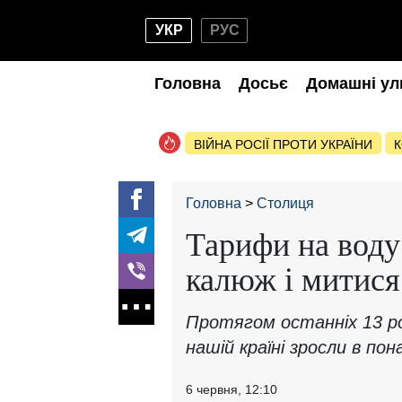
УКР
РУС
Головна
Досьє
Домашні ул
ВІЙНА РОСІЇ ПРОТИ УКРАЇНИ
К
Головна
Столиця
Тарифи на воду
калюж і митися 
Протягом останніх 13 рок
нашій країні зросли в пон
6 червня, 12:10