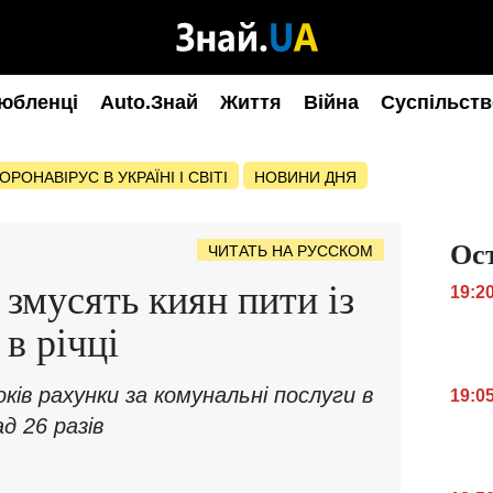
юбленці
Auto.Знай
Життя
Війна
Суспільств
ОРОНАВІРУС В УКРАЇНІ І СВІТІ
НОВИНИ ДНЯ
Ос
ЧИТАТЬ НА РУССКОМ
 змусять киян пити із
19:2
в річці
ів рахунки за комунальні послуги в
19:0
ад 26 разів