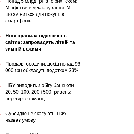
Понад 5 млрд грн з "сірих" схем:
0
Мінфін ввів декларування IMEI —
що зміниться для покупців
смартфонів
Нові правила відключень
5
світла: запровадять літній та
зимній режими
Продаж городини: дохід понад 96
0
000 грн обкладуть податком 23%
НБУ виводить з обігу банкноти
5
20, 50, 100, 200 і 500 гривень:
перевірте гаманці
Субсидію не скасують: ПФУ
5
назвав умову