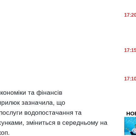
17:2
17:1
17:1
кономіки та фінансів
Кирилюк зазначила, що
послуги водопостачання та
НО
хунками, зміниться в середньому на
коп.