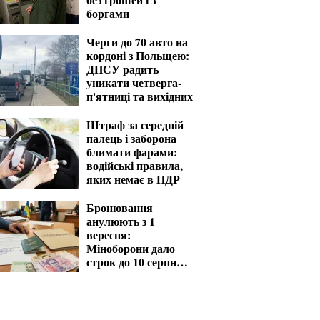
боргами
Черги до 70 авто на
кордоні з Польщею:
ДПСУ радить
уникати четверга-
п'ятниці та вихідних
Штраф за середній
палець і заборона
блимати фарами:
водійські правила,
яких немає в ПДР
Бронювання
анулюють з 1
вересня:
Міноборони дало
строк до 10 серпня
для критичних
підприємств