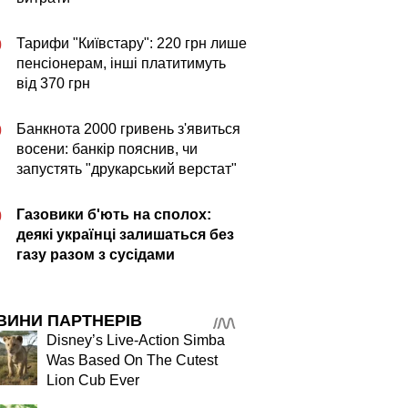
Тарифи "Київстару": 220 грн лише
0
пенсіонерам, інші платитимуть
від 370 грн
Банкнота 2000 гривень з'явиться
0
восени: банкір пояснив, чи
запустять "друкарський верстат"
Газовики б'ють на сполох:
0
деякі українці залишаться без
газу разом з сусідами
ВИНИ ПАРТНЕРІВ
Disney’s Live-Action Simba
Was Based On The Cutest
Lion Cub Ever