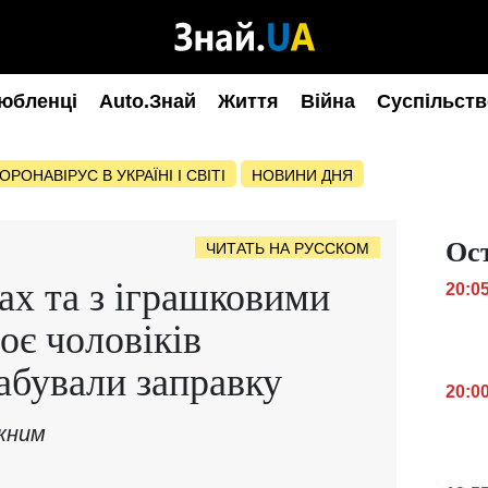
юбленці
Auto.Знай
Життя
Війна
Суспільств
ОРОНАВІРУС В УКРАЇНІ І СВІТІ
НОВИНИ ДНЯ
Ос
ЧИТАТЬ НА РУССКОМ
ах та з іграшковими
20:0
оє чоловіків
абували заправку
20:0
жним