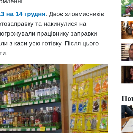
домленні.
13 на 14 грудня
. Двоє зловмисників
втозаправку та накинулися на
погрожували працівнику заправки
и з каси усю готівку. Після цього
ти.
По