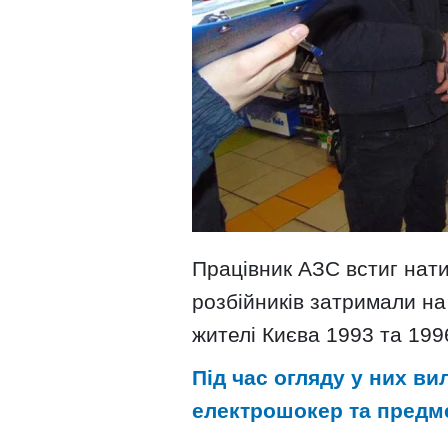
Працівник АЗС встиг нати
розбійників затримали на
жителі Києва 1993 та 199
Під час огляду у них ви
електрошокер та предме