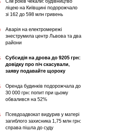
Сім років чекали: будівництво
5
ліцею на Київщині подорожчало
зі 162 до 598 млн гривень
Аварія на електромережі
0
знеструмила центр Львова та два
райони
Субсидія на дрова до 9205 грн:
5
довідку про піч скасували,
заяву подавайте щороку
Оренда будинків подорожчала до
5
30 000 грн: попит при цьому
обвалився на 52%
Псевдоадвокат видурив у матері
5
загиблого захисника 1,75 млн грн:
справа пішла до суду