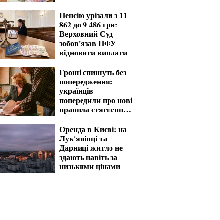
для критичних
підприємств
Пенсію урізали з 11
862 до 9 486 грн:
Верховний Суд
зобов'язав ПФУ
відновити виплати
Гроші спишуть без
попередження:
українців
попередили про нові
правила стягнення
боргів
Оренда в Києві: на
Лук'янівці та
Дарниці житло не
здають навіть за
низькими цінами