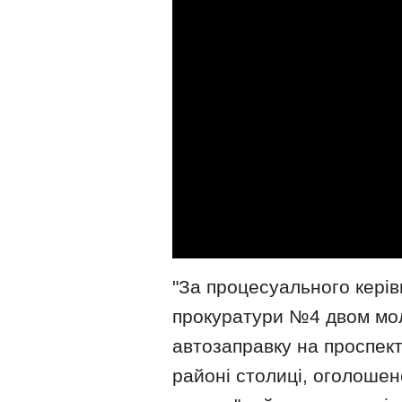
"За процесуального керів
прокуратури №4 двом мол
автозаправку на проспект
районі столиці, оголошен