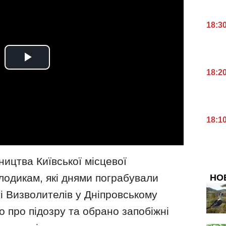
18:3
18:2
18:1
ництва Київської місцевої
одикам, які днями пограбували
НО
і Визволителів у Дніпровському
о про підозру та обрано запобіжні