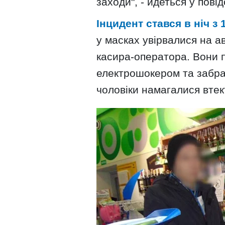
заходи", - йдеться у пові
Інцидент стався в ніч з 
у масках увірвалися на а
касира-оператора. Вони 
електрошокером та забрал
чоловіки намагалися втек