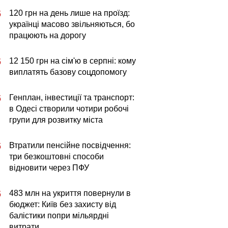
120 грн на день лише на проїзд:
5
українці масово звільняються, бо
працюють на дорогу
12 150 грн на сім'ю в серпні: кому
5
виплатять базову соцдопомогу
Генплан, інвестиції та транспорт:
5
в Одесі створили чотири робочі
групи для розвитку міста
Втратили пенсійне посвідчення:
5
три безкоштовні способи
відновити через ПФУ
483 млн на укриття повернули в
5
бюджет: Київ без захисту від
балістики попри мільярдні
витрати