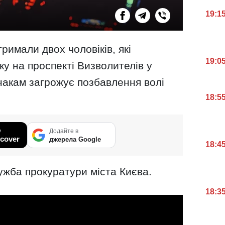
19:1
римали двох чоловіків, які
19:0
у на проспекті Визволителів у
накам загрожує позбавлення волі
18:5
у
Додайте в
cover
джерела Google
18:4
ужба прокуратури міста Києва.
18:3