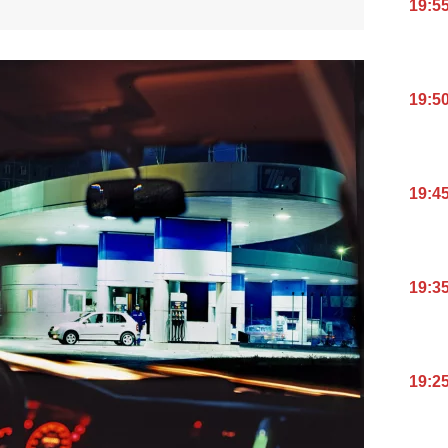
19:5
19:5
19:4
19:3
19:2