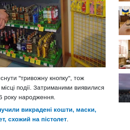
снути "тривожну кнопку", тож
 місці події. Затриманими виявилися
6 року народження.
лучили викрадені кошти, маски,
т, схожий на пістолет
.