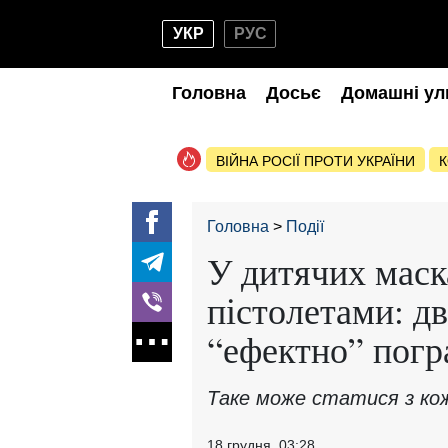
УКР
РУС
Головна
Досьє
Домашні ул
ВІЙНА РОСІЇ ПРОТИ УКРАЇНИ
К
Головна
Події
У дитячих маск
пістолетами: дв
“ефектно” погр
Таке може статися з ко
18 грудня, 03:28