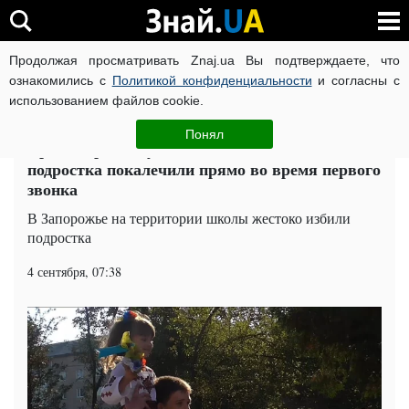
Продолжая просматривать Znaj.ua Вы подтверждаете, что
ВОЙНА РОССИИ ПРОТИВ УКРАИНЫ
КОРОНАВИРУС В 
ознакомились с
Политикой конфиденциальности
и согласны с
использованием файлов cookie.
Главная
Общество
ЧИТАТИ УКРАЇНСЬКОЮ
Понял
Кража, драка, публичное издевательство:
подростка покалечили прямо во время первого
звонка
В Запорожье на территории школы жестоко избили
подростка
4 сентября, 07:38