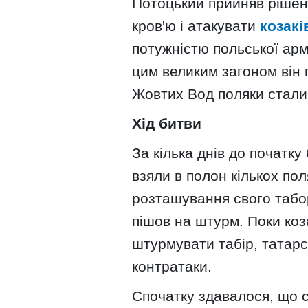
Потоцький прийняв рішен
кров'ю і атакувати
козакі
потужністю польської армі
цим великим загоном він 
Жовтих Вод поляки стали
Хід битви
За кілька днів до початк
взяли в полон кількох поля
розташування свого табор
пішов на штурм. Поки коз
штурмувати табір, татарс
контратаки.
Спочатку здавалося, що с