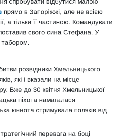
ня спробувати відбутися малою
в
прямо в Запоріжжі, але не всією
ї, а тільки її частиною. Командувати
поставив свого сина Стефана. У
 табором.
у битви розвідники Хмельницького
ків, які і вказали на місце
у. Вже до 30 квітня Хмельницької
ацька піхота намагалася
ька кіннота стримувала поляків від
тратегічний перевага на боці