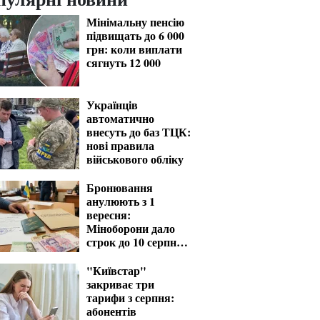
Мінімальну пенсію
підвищать до 6 000
грн: коли виплати
сягнуть 12 000
Українців
автоматично
внесуть до баз ТЦК:
нові правила
військового обліку
Бронювання
анулюють з 1
вересня:
Міноборони дало
строк до 10 серпня
для критичних
підприємств
"Київстар"
закриває три
тарифи з серпня:
абонентів