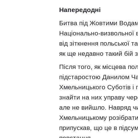
Напередодні
Битва під Жовтими Вода
Національно-визвольної в
від зіткнення польської та
як ще недавно такий бій
Після того, як місцева по
підстаростою Данилом Ча
Хмельницького Суботів і 
знайти на них управу чер
але не вийшло. Навряд чи
Хмельницькому розібрати
припускав, що це в підс
повстання.