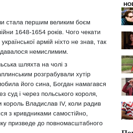
НО
ми стала першим великим боєм
ійни 1648-1654 років. Чого чекати
 української армій ніхто не знав, так
 здавалося немислимим.
льська шляхта на чолі з
плинським розграбували хутір
побила його сина, Богдан намагався
ез суд і через польського короля,
 король Владислав IV, коли радив
ся з кривдниками самостійно,
умку призведе до повномасштабного
По