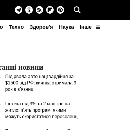
о
Техно
Здоров'я
Наука
Інше
танні новини
Підірвала авто нацгвардійця за
5
$1500 від РФ: киянка отримала 9
років в'язниці
Іпотека під 3% та 2 млн грн на
5
житло: пʼять програм, якими
можуть скористатися переселенці