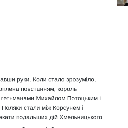
лавши руки. Коли стало зрозуміло,
хоплена повстанням, король
 з гетьманами Михайлом Потоцьким і
Поляки стали між Корсунем і
екати подальших дій Хмельницького