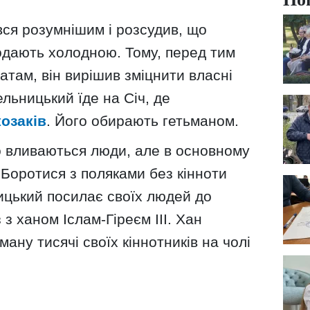
ся розумнішим і розсудив, що
подають холодною. Тому, перед тим
атам, він вирішив зміцнити власні
ельницький їде на Січ, де
козаків
. Його обирають гетьманом.
о вливаються люди, але в основному
и. Боротися з поляками без кінноти
цький посилає своїх людей до
 з ханом Іслам-Гіреєм III. Хан
ану тисячі своїх кіннотників на чолі