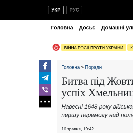
УКР
РУС
Головна
Досьє
Домашні ул
ВІЙНА РОСІЇ ПРОТИ УКРАЇНИ
К
Головна
Поради
Битва під Жов
успіх Хмельниц
Навесні 1648 року війсь
першу перемогу над пол
16 травня, 19:42