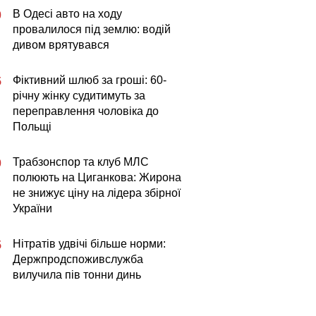
В Одесі авто на ходу
0
провалилося під землю: водій
дивом врятувався
Фіктивний шлюб за гроші: 60-
5
річну жінку судитимуть за
переправлення чоловіка до
Польщі
Трабзонспор та клуб МЛС
0
полюють на Циганкова: Жирона
не знижує ціну на лідера збірної
України
Нітратів удвічі більше норми:
5
Держпродспоживслужба
вилучила пів тонни динь