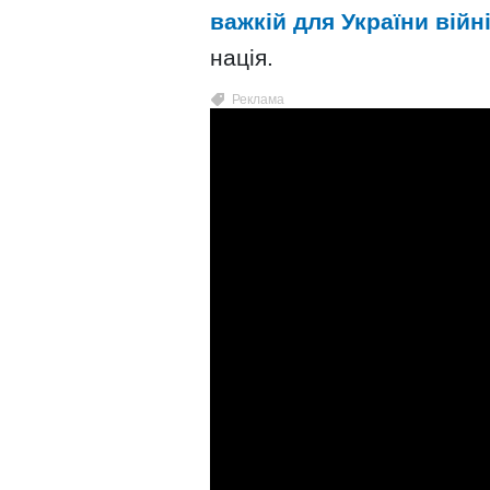
важкій для України війн
нація.