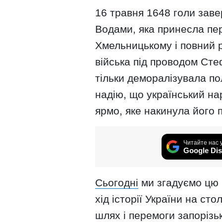
16 травня 1648 голи зав
Водами, яка принесла пе
Хмельницькому і повний р
війська під проводом Ст
тільки деморалізувала пол
надію, що український на
ярмо, яке накинула його 
Читайте нас 
Google Dis
Сьогодні
ми згадуємо цю 
хід історії України на ст
шлях і перемоги запорізь