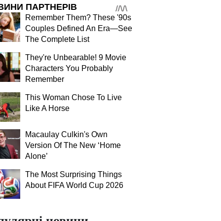
ВИНИ ПАРТНЕРІВ
Remember Them? These '90s
Couples Defined An Era—See
The Complete List
They're Unbearable! 9 Movie
Characters You Probably
Remember
This Woman Chose To Live
Like A Horse
Macaulay Culkin's Own
Version Of The New ‘Home
Alone’
The Most Surprising Things
About FIFA World Cup 2026
пулярні новини