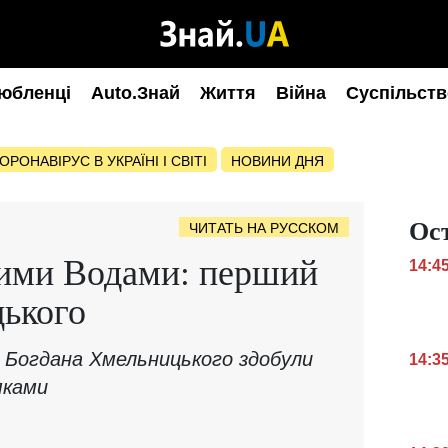
юбленці
Auto.Знай
Життя
Війна
Суспільств
ОРОНАВІРУС В УКРАЇНІ І СВІТІ
НОВИНИ ДНЯ
Ос
ЧИТАТЬ НА РУССКОМ
тими Водами: перший
14:4
ького
ка Богдана Хмельницького здобули
14:3
яками