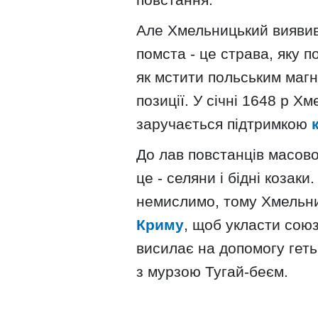
Але Хмельницький виявив
помста - це страва, яку 
як мстити польським магн
позиції. У січні 1648 р Хм
заручається підтримкою
До лав повстанців масов
це - селяни і бідні козак
немислимо, тому Хмельни
Криму
, щоб укласти союз
висилає на допомогу гетьм
з мурзою Тугай-беєм.