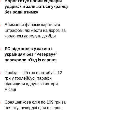
Ворог готує новий сценарій
0
ударів: чи залишаться українці
без води взимку
Блимання фарами карається
5
штрафом: які жести на дорозі за
кордоном доведуть до біди
ЄС відмовляє у захисті:
0
українцям без "Резерву+"
перекрили в'їзд із серпня
Проїзд — 25 грн в автобусі, 12
5
грн у тролейбусі: тарифи
підвищили вдруге за чотири
місяці
Соняшникова олія по 109 грн за
0
пляшку: рекордні ціни в серпні