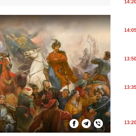
14:2
14:0
13:5
13:3
13:2