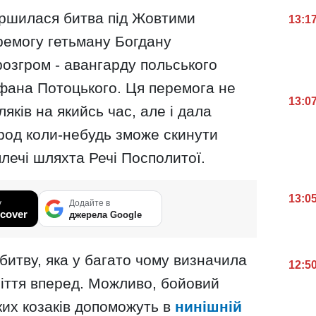
ершилася битва під Жовтими
13:1
ремогу гетьману Богдану
озгром - авангарду польського
ефана Потоцького. Ця перемога не
13:0
яків на якийсь час, але і дала
род коли-небудь зможе скинути
плечі шляхта Речі Посполитої.
13:0
у
Додайте в
cover
джерела Google
битву, яка у багато чому визначила
12:5
оліття вперед. Можливо, бойовий
ких козаків допоможуть в
нинішній