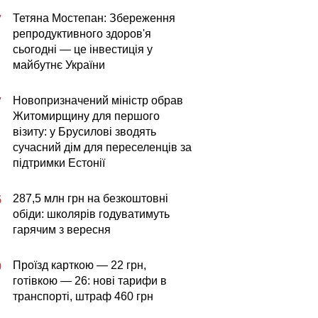
Тетяна Мостепан: Збереження
7
репродуктивного здоров'я
сьогодні — це інвестиція у
майбутнє України
Новопризначений міністр обрав
7
Житомирщину для першого
візиту: у Брусилові зводять
сучасний дім для переселенців за
підтримки Естонії
287,5 млн грн на безкоштовні
5
обіди: школярів годуватимуть
гарячим з вересня
Проїзд карткою — 22 грн,
0
готівкою — 26: нові тарифи в
транспорті, штраф 460 грн