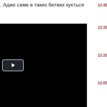
і
. Адже саме в таких битвах кується
12:4
12:3
12:2
12:0