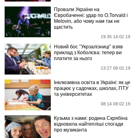
Провали України на
Євробаченні: удар по О.Torvald і
Melovin, або чому нам так не
щастить
19:35 14.02.19
Новий бос "Укрзалізниці" взяв
приклад з Коболєва: тепер ви
платите за нього
13:27 08.02.19
Інклюзивна освіта в Україні: як це
працює у садочках, школах, ПТУ
та університетах
08:14 08.02.19
Кузьма з нами: родина Скрябіна
відновила найтепліші спогади
про музиканта