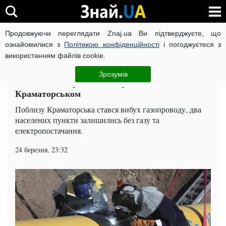
Продовжуючи переглядати Znaj.ua Ви підтверджуєте, що
ВІЙНА РОСІЇ ПРОТИ УКРАЇНИ
КОРОНАВІРУС В УКРАЇНІ І
ознайомилися з
Політикою конфіденційності
і погоджуєтеся з
використанням файлів cookie.
Головна
Ексклюзив
ЧИТАТЬ НА РУССКОМ
Зрозумів
Бойовики підірвали газопровід під
Краматорськом
Поблизу Краматорська стався вибух газопроводу, два
населених пункти залишились без газу та
електропостачання.
24 березня, 23:32