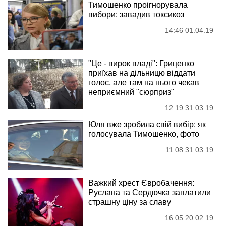
Тимошенко проігнорувала
вибори: завадив токсикоз
14:46 01.04.19
"Це - вирок владі": Гриценко
приїхав на дільницю віддати
голос, але там на нього чекав
неприємний "сюрприз"
12:19 31.03.19
Юля вже зробила свій вибір: як
голосувала Тимошенко, фото
11:08 31.03.19
Важкий хрест Євробачення:
Руслана та Сердючка заплатили
страшну ціну за славу
16:05 20.02.19