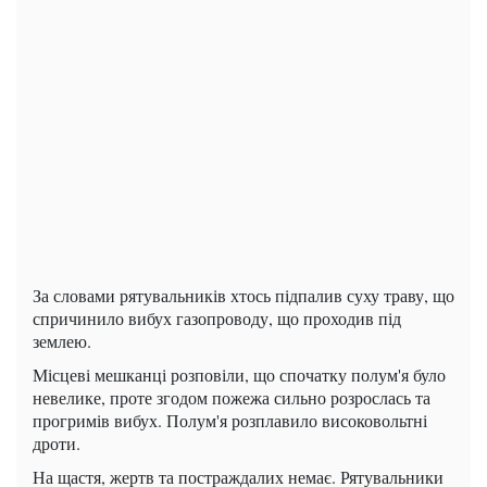
За словами рятувальників хтось підпалив суху траву, що
спричинило вибух газопроводу, що проходив під
землею.
Місцеві мешканці розповіли, що спочатку полум'я було
невелике, проте згодом пожежа сильно розрослась та
прогримів вибух. Полум'я розплавило високовольтні
дроти.
На щастя, жертв та постраждалих немає. Рятувальники