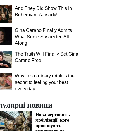
And They Did Show This In
Bohemian Rapsody!
Gina Carano Finally Admits
What Some Suspected All
Along
The Truth Will Finally Set Gina
Carano Free
Why this ordinary drink is the
secret to feeling your best
every day
пулярні новини
Нова черговість
мобілізації: кого
пропонують
викликати до