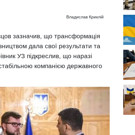
Владислав Криклій
вцов зазначив, що трансформація
івництвом дала свої результати та
івник УЗ підкреслив, що наразі
 стабільною компанією державного