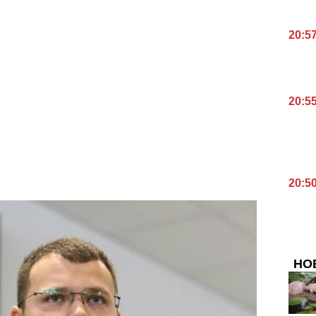
20:5
20:5
20:5
НО