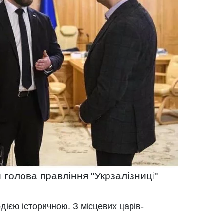
 голова правління "Укрзалізниці"
дією історичною. З місцевих царів-