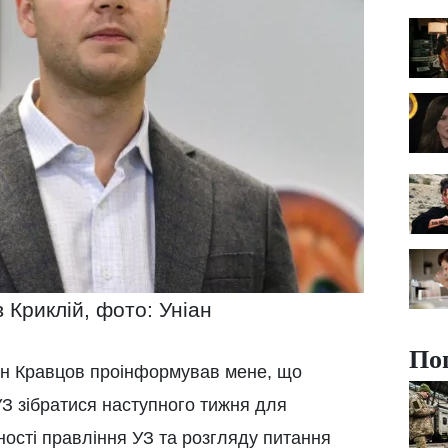
 Криклій, фото: Уніан
По
ген Кравцов проінформував мене, що
З зібратися наступного тижня для
ності правління УЗ та розгляду питання