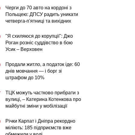
Черги до 70 авто на кордоні з
0
Польщею: ДПСУ радить уникати
четверга-п'ятниці та вихідних
"Я схиляюся до корупції": Джо
0
Роган розніс суддівство в бою
Усик – Верховен
Продали житло, а податок іде: 60
0
днів мовчання — і борг зі
штрафом до 10%
ТЦК можуть частково прибрати з
7
вулиці, – Катерина Котенкова про
майбутні зміни у мобілізації
Річки Карпат і Дніпра рекордно
0
міліють: 185 підприємств вже
обмежили у воді