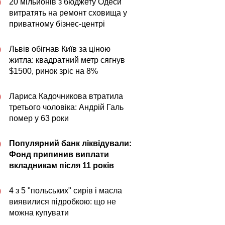
20 мільйонів з бюджету Одеси
0
витратять на ремонт сховища у
приватному бізнес-центрі
Львів обігнав Київ за ціною
0
житла: квадратний метр сягнув
$1500, ринок зріс на 8%
Лариса Кадочникова втратила
0
третього чоловіка: Андрій Галь
помер у 63 роки
Популярний банк ліквідували:
0
Фонд припинив виплати
вкладникам після 11 років
4 з 5 "польських" сирів і масла
0
виявилися підробкою: що не
можна купувати