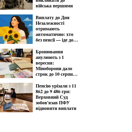
війська першими
Виплату до Дня
Незалежності
отримають
автоматично: хто
без пенсії — іде до
ПФУ із заявою
Бронювання
анулюють з 1
вересня:
Міноборони дало
строк до 10 серпня
для критичних
підприємств
Пенсію урізали з 11
862 до 9 486 грн:
Верховний Суд
зобов'язав ПФУ
відновити виплати