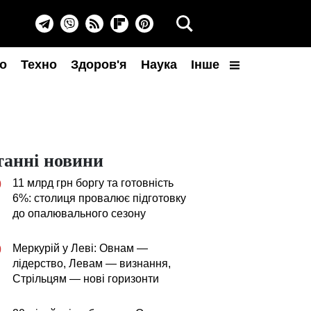
о
Техно
Здоров'я
Наука
Інше
танні новини
11 млрд грн боргу та готовність
0
6%: столиця провалює підготовку
до опалювального сезону
Меркурій у Леві: Овнам —
0
лідерство, Левам — визнання,
Стрільцям — нові горизонти