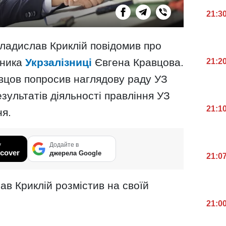
21:3
ладислав Криклій повідомив про
вника
Укрзалізниці
Євгена Кравцова.
21:2
авцов попросив наглядову раду УЗ
зультатів діяльності правління УЗ
21:1
ня.
у
Додайте в
cover
джерела Google
21:0
ав Криклій розмістив на своїй
21:0