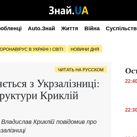
юбленці
Auto.Знай
Життя
Війна
Суспільств
ОРОНАВІРУС В УКРАЇНІ І СВІТІ
НОВИНИ ДНЯ
Ос
ЧИТАТЬ НА РУССКОМ
ється з Укрзалізниці:
22:4
труктури Криклій
22:3
Владислав Криклій повідомив про
залізниці