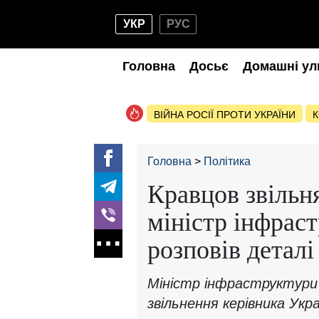
УКР
РУС
Головна
Досьє
Домашні ул
ВІЙНА РОСІЇ ПРОТИ УКРАЇНИ
К
Головна
Політика
Кравцов звільня
міністр інфрас
розповів деталі
Міністр інфраструктури 
звільнення керівника Укра