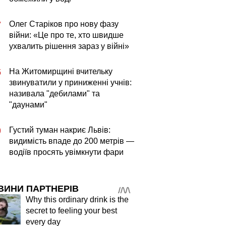
Олег Старіков про нову фазу
7
війни: «Це про те, хто швидше
ухвалить рішення зараз у війні»
На Житомирщині вчительку
5
звинуватили у приниженні учнів:
називала "дебилами" та
"даунами"
Густий туман накриє Львів:
0
видимість впаде до 200 метрів —
водіїв просять увімкнути фари
ВИНИ ПАРТНЕРІВ
Why this ordinary drink is the
secret to feeling your best
every day