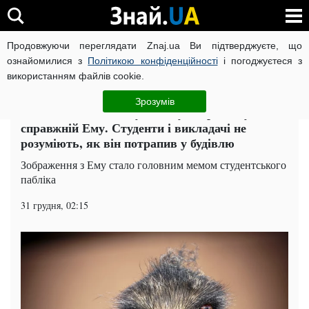
Продовжуючи переглядати Znaj.ua Ви підтверджуєте, що
ВІЙНА РОСІЇ ПРОТИ УКРАЇНИ
КОРОНАВІРУС В УКРАЇНІ І
ознайомилися з
Політикою конфіденційності
і погоджуєтеся з
використанням файлів cookie.
Головна
Попкорн
ЧИТАТЬ НА РУССКОМ
Зрозумів
Несподіваним відвідувачем університету став
справжній Ему. Студенти і викладачі не
розуміють, як він потрапив у будівлю
Зображення з Ему стало головним мемом студентського
пабліка
31 грудня, 02:15