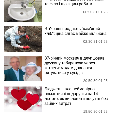
та скло і що з цим робити
06:50 31.01.25
В Україні продають "кам'яний
хліб": ціна сягає майже мільйона
02:30 31.01.25
87-річний москвич відлупцював
дружину табуреткою через
котлети: мадам довелося
рятуватися у сусідів
20:50 30.01.25
Бюджетні, але неймовірно
романтичні подарунки на 14
лютого: як висловити почуття без
зайвих витрат
19:50 30.01.25