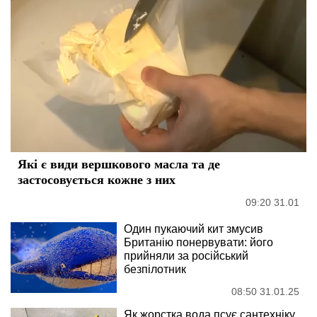
Які є види вершкового масла та де
застосовується кожне з них
09:20 31.01
Один пукаючий кит змусив
Британію понервувати: його
прийняли за російський
безпілотник
08:50 31.01.25
Як жорстка вода псує сантехніку