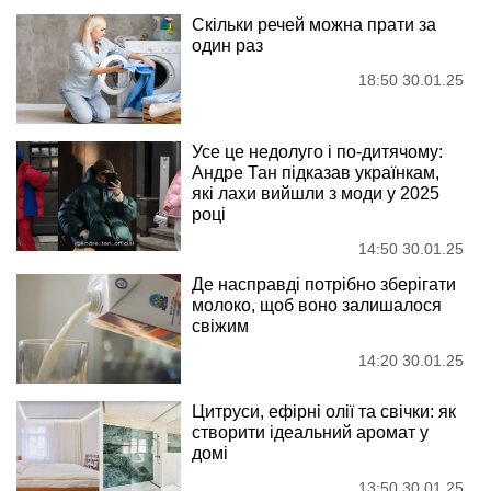
Скільки речей можна прати за
один раз
18:50 30.01.25
Усе це недолуго і по-дитячому:
Андре Тан підказав українкам,
які лахи вийшли з моди у 2025
році
14:50 30.01.25
Де насправді потрібно зберігати
молоко, щоб воно залишалося
свіжим
14:20 30.01.25
Цитруси, ефірні олії та свічки: як
створити ідеальний аромат у
домі
13:50 30.01.25