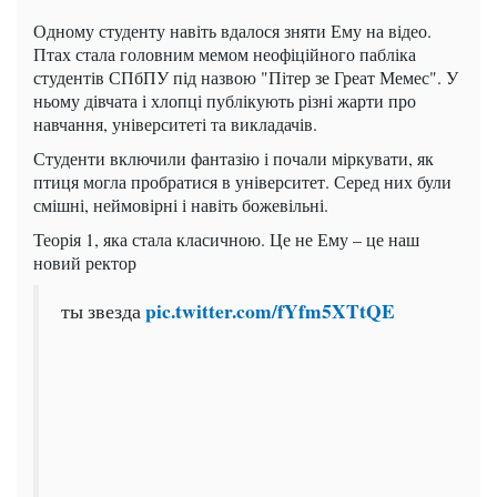
Одному студенту навіть вдалося зняти Ему на відео.
Птах стала головним мемом неофіційного пабліка
студентів СПбПУ під назвою "Пітер зе Греат Мемес". У
ньому дівчата і хлопці публікують різні жарти про
навчання, університеті та викладачів.
Студенти включили фантазію і почали міркувати, як
птиця могла пробратися в університет. Серед них були
смішні, неймовірні і навіть божевільні.
Теорія 1, яка стала класичною. Це не Ему – це наш
новий ректор
pic.twitter.com/fYfm5XTtQE
ты звезда