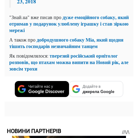
23, 2018
дуже емоційного собаку, який
"Знай.uа" вже писав про
отримав у подарунок улюблену іграшку і став зіркою
мережі
добродушного собаку Міа, який щодня
А також про
тішить господарів незвичайним танцем
тверезий російський орнітолог
Як повідомлялося:
розповів, що птахам можна випити на Новий рік, але
зовсім трохи
Читайте нас у
Додайте в
Google Discover
джерела Google
НОВИНИ ПАРТНЕРІВ