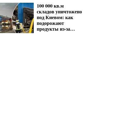
расчета выплат
100 000 кв.м
складов уничтожено
под Киевом: как
подорожают
продукты из-за
ударов РФ