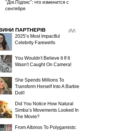
"Дія.Підпис": что изменится с
сентября
ВИНИ ПАРТНЕРІВ
2025’s Most Impactful
Celebrity Farewells
You Wouldn't Believe It If It
Wasn't Caught On Camera!
She Spends Millions To
Transform Herself Into A Barbie
Doll!
Did You Notice How Natural
Simba’s Movements Looked In
The Movie?
From Albinos To Polygamists: