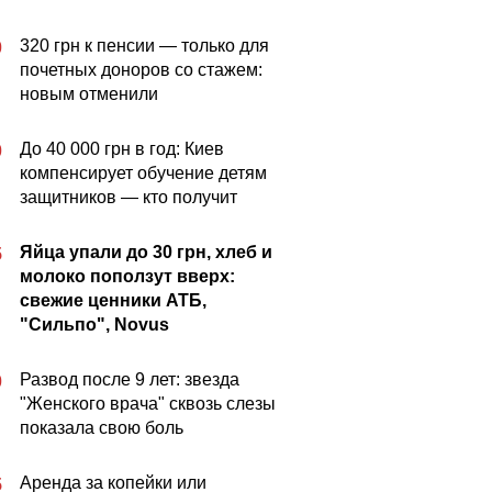
320 грн к пенсии — только для
0
почетных доноров со стажем:
новым отменили
До 40 000 грн в год: Киев
0
компенсирует обучение детям
защитников — кто получит
Яйца упали до 30 грн, хлеб и
5
молоко поползут вверх:
свежие ценники АТБ,
"Сильпо", Novus
Развод после 9 лет: звезда
0
"Женского врача" сквозь слезы
показала свою боль
Аренда за копейки или
5