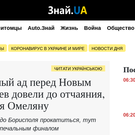
питомцы
Auto.Знай
Жизнь
Война
Общество
НЫ
КОРОНАВИРУС В УКРАИНЕ И МИРЕ
НОВОСТИ ДНЯ
По
ЧИТАТИ УКРАЇНСЬКОЮ
ый ад перед Новым
06:3
ев довели до отчаяния,
я Омеляну
06:2
 до Борисполя прокатиться, тут
с печальным финалом