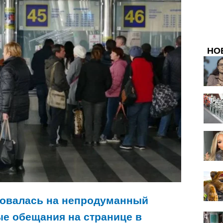
НО
ловалась на непродуманный
е обещания на странице в