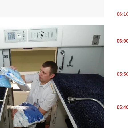
06:1
06:0
05:5
05:4