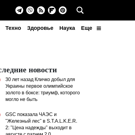
Техно
Здоровье
Наука
Еще
следние новости
30 лет назад Кличко добыл для
0
Украины первое олимпийское
золото в боксе: триумф, которого
могло не быть
GSC показала ЧАЭС и
0
"Железный лес" в S.T.A.L.K.E.R.
2: "Цена надежды" выходит в
августе с патчем 2.0