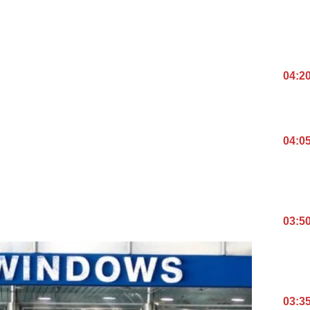
04:2
04:0
03:5
03:3