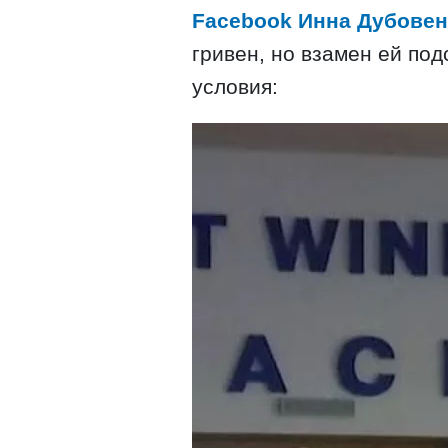
Facebook Инна Дубовен
гривен, но взамен ей по
условия: