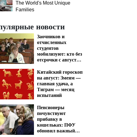
The World's Most Unique
Families
пулярные новости
Заочников и
отчисленных
студентов
мобилизуют: кто без
отсрочки с августа
— перечень
Китайский гороскоп
на август: Змеям —
главная удача, а
Тиграм — месяц
испытаний
Пенсионеры
почувствуют
прибавку в
кошельках: ПФУ
обновил важный
показатель для