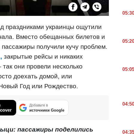
05:3
д праздниками украинцы ощутили
ачала. Вместо обещанных билетов и
05:2
 пассажиры получили кучу проблем.
ы,
закрытые рейсы и никаких
 так они провели несколько
05:0
осто доехать домой, или
Новый Год или Рождество.
04:5
в
Добавьте в
cover
источники Google
ыци: пассажиры поделились
04:3