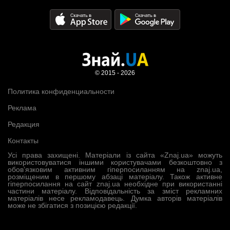
© 2015 - 2026
Политика конфиденциальности
Реклама
Редакция
Контакты
Усі права захищені. Матеріали із сайта «Znaj.ua» можуть
використовуватися іншими користувачами безкоштовно з
обов’язковим активним гіперпосиланням на znaj.ua,
розміщеним в першому абзаці матеріалу. Також активне
гіперпосилання на сайт znaj.ua необхідне при використанні
частини матеріалу. Відповідальність за зміст рекламних
матеріалів несе рекламодавець. Думка авторів матеріалів
може не збігатися з позицією редакції.