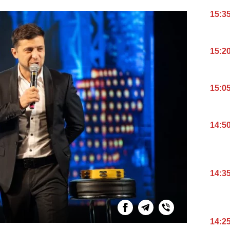
15:3
15:2
15:0
14:5
14:3
14:2