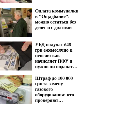
Оплата коммуналки
в "Ощадбанке":
можно остаться без
денег и с долгами
УБД получат 648
грн ежемесячно к
пенсии: как
начисляет ПФУ и
нужно ли подавать
заявление
Штраф до 100 000
грн за замену
газового
оборудования: что
проверяют
газовщики