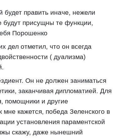
й будет править иначе, нежели
е будут присущны те функции,
себя Порошенко
х дел отметил, что он всегда
двойственности ( дуализма)
й.
ездиент. Он не должен заниматься
етики, заканчивая дипломатией. Для
я, помощники и другие
 мне кажется, победа Зеленского в
сации установления параментской
 лжы скажу, даже нынешний