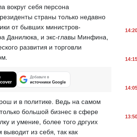
а вокруг себя персона
президенты страны только недавно
ики от бывших министров-
14:2
а Данилюка, и экс-главы Минфина,
еского развития и торговли
ом.
14:1
в
Добавьте в
cover
источники Google
14:0
рош и в политике. Ведь на самом
столько большой бизнес в сфере
13:5
ку и умение, более того дргуих
 выводит из себя, так как