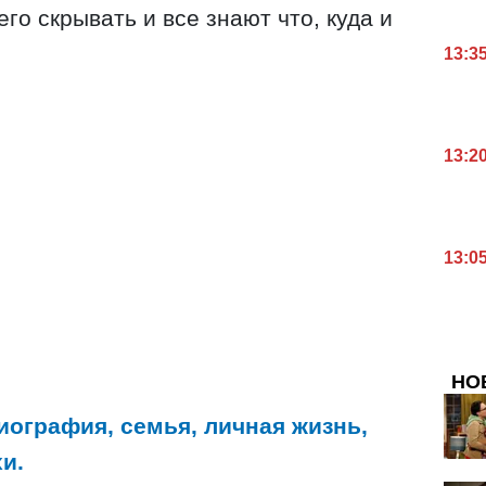
го скрывать и все знают что, куда и
13:3
13:2
13:0
НО
иография, семья, личная жизнь,
и.