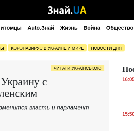
питомцы
Auto.Знай
Жизнь
Война
Общество
НЫ
КОРОНАВИРУС В УКРАИНЕ И МИРЕ
НОВОСТИ ДНЯ
По
ЧИТАТИ УКРАЇНСЬКОЮ
 Украину с
16:0
еленским
изменится власть и парламент
15:5