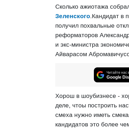
Сколько ажиотажа собрал
Зеленского
.Кандидат в 
получил похвальные откл
реформаторов Александр
и экс-министра экономич
Айварасом Абромавичус
Читайте нас 
Google Dis
Хорош в шоубизнесе - хо
деле, чтоы построить на
смеха нужно иметь смекал
кандидатов это более чем