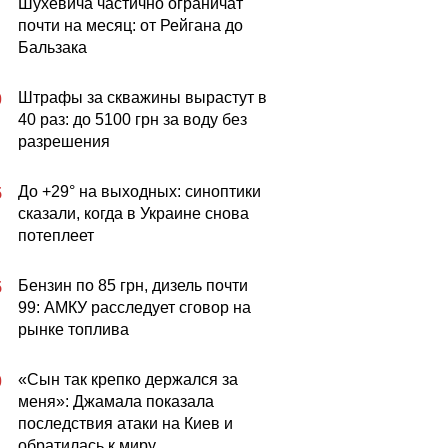
Шухевича частично ограничат
почти на месяц: от Рейгана до
Бальзака
Штрафы за скважины вырастут в
0
40 раз: до 5100 грн за воду без
разрешения
До +29° на выходных: синоптики
5
сказали, когда в Украине снова
потеплеет
Бензин по 85 грн, дизель почти
5
99: АМКУ расследует сговор на
рынке топлива
«Сын так крепко держался за
0
меня»: Джамала показала
последствия атаки на Киев и
обратилась к миру