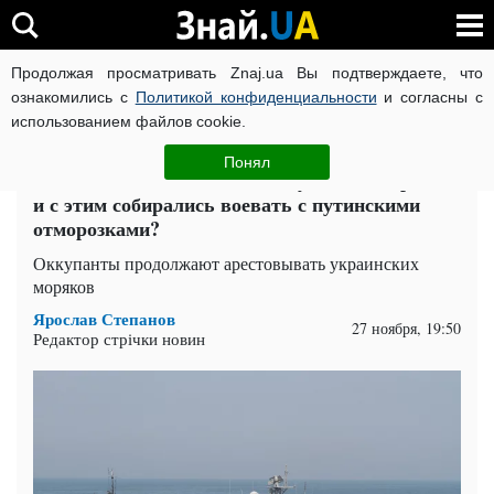
Продолжая просматривать Znaj.ua Вы подтверждаете, что
ВОЙНА РОССИИ ПРОТИВ УКРАИНЫ
КОРОНАВИРУС В 
ознакомились с
Политикой конфиденциальности
и согласны с
использованием файлов cookie.
Главная
Общество
ЧИТАТИ УКРАЇНСЬКОЮ
Понял
ФСБ отчиталась, что нашли у наших моряков:
и с этим собирались воевать с путинскими
отморозками?
Оккупанты продолжают арестовывать украинских
моряков
Ярослав Степанов
27 ноября, 19:50
Редактор стрічки новин