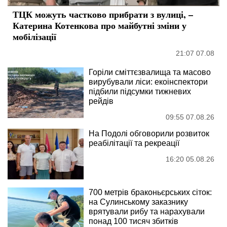
ТЦК можуть частково прибрати з вулиці, –
Катерина Котенкова про майбутні зміни у
мобілізації
21:07 07.08
Горіли сміттєзвалища та масово
вирубували ліси: екоінспектори
підбили підсумки тижневих
рейдів
09:55 07.08.26
На Подолі обговорили розвиток
реабілітації та рекреації
16:20 05.08.26
700 метрів браконьєрських сіток:
на Сулинському заказнику
врятували рибу та нарахували
понад 100 тисяч збитків