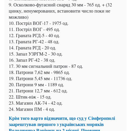
9. Осколково-фугасний снаряд 30 мм - 765 од. + (32
цинку, ненумерованих, встановити число поки не
можливо)
10. Постріл ВОГ-17 - 1975 од.
11. Постріл ВОГ - 495 од.
12. Граната РГД-5 - 40 од.
13. Граната РГ-42 - 48 од.
14. Граната РГД - 20 од.
15. Запал УЗРГМ-2 - 30 од.
16. Запал РГ-42 - 38 од.
17. 30 мм сигнальний патрон - 87 од.
18. Патрони 7,62 мм - 9865 од.
19. Патрони 5,45 мм - 11736 од.
20. Патрони 9 мм - 1189 од.
21. Патрони 12,7 мм - 612 од.
22. Штик-ніж - 15 од.
23. Магазин АК-74 - 42 од.
24. Магазин ПМ - 4 од.
Крім того варто відзначити, що суд у Сімферополі
заарештував першого з українських моряків
Володимира Варімезу на 2 місяці. Провини