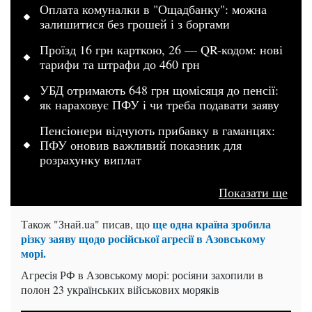
Оплата комуналки в "Ощадбанку": можна
залишитися без грошей і з боргами
Проїзд 16 грн карткою, 26 — QR-кодом: нові
тарифи та штрафи до 460 грн
УБД отримають 648 грн щомісяця до пенсії:
як нараховує ПФУ і чи треба подавати заяву
Пенсіонери відчують прибавку в гаманцях:
ПФУ оновив важливий показник для
розрахунку виплат
Показати ще
ще одна країна зробила
Також "Знай.ua" писав, що
різку заяву щодо російської агресії в Азовському
морі.
Агресія РФ в Азовському морі: росіяни захопили в
полон 23 українських військових моряків