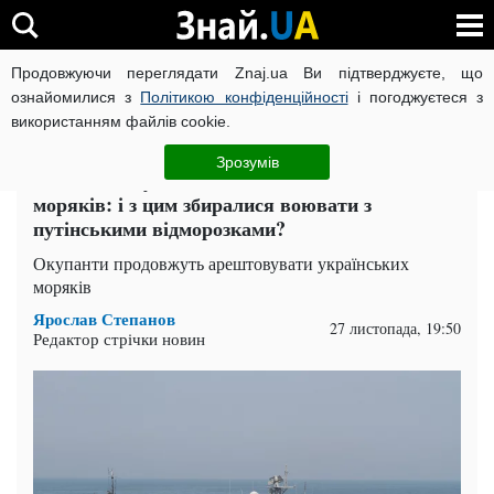
Продовжуючи переглядати Znaj.ua Ви підтверджуєте, що
ВІЙНА РОСІЇ ПРОТИ УКРАЇНИ
КОРОНАВІРУС В УКРАЇНІ І
ознайомилися з
Політикою конфіденційності
і погоджуєтеся з
використанням файлів cookie.
Головна
Суспільство
ЧИТАТЬ НА РУССКОМ
Зрозумів
ФСБ відзвітувала, що знайшли в наших
моряків: і з цим збиралися воювати з
путінськими відморозками?
Окупанти продовжуть арештовувати українських
моряків
Ярослав Степанов
27 листопада, 19:50
Редактор стрічки новин