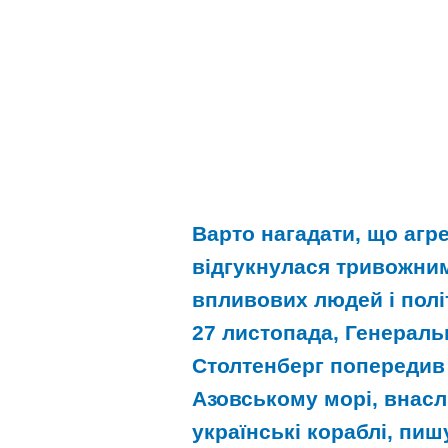
Варто нагадати, що агре
відгукнулася тривожни
впливових людей і політ
27 листопада, Генерал
Столтенберг попередив Р
Азовському морі, внасл
українські кораблі, пиш