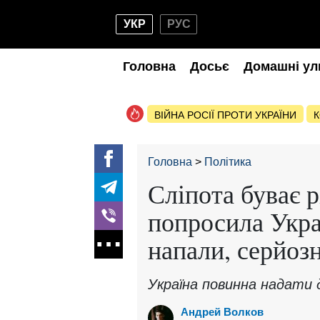
УКР
РУС
Головна
Досьє
Домашні ул
ВІЙНА РОСІЇ ПРОТИ УКРАЇНИ
К
Головна
Політика
Сліпота буває 
попросила Укра
напали, серйоз
Україна повинна надати 
Андрей Волков