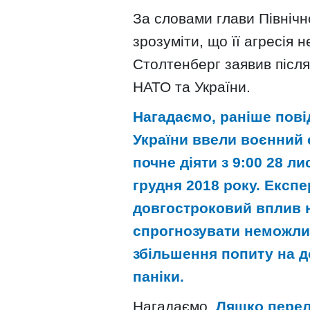
За словами глави Північ
зрозуміти, що її агресія 
Столтенберг заявив після
НАТО та України.
Нагадаємо, раніше пові
України ввели воєнний с
почне діяти з 9:00 28 ли
грудня 2018 року. Експе
довгостроковий вплив н
спрогнозувати неможлив
збільшення попиту на д
паніки.
Нагадаємо,
Ляшко перел