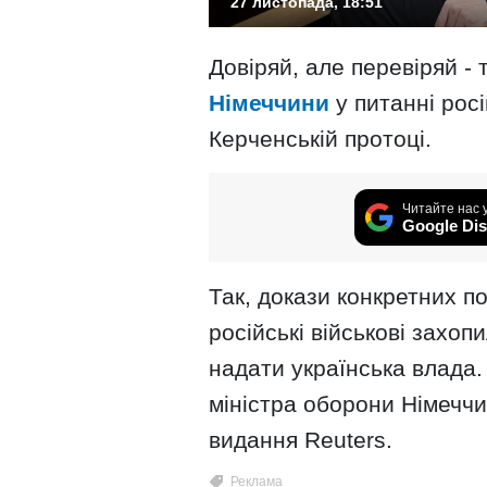
27 листопада, 18:51
Довіряй, але перевіряй -
Німеччини
у питанні росі
Керченській протоці.
Читайте нас 
Google Dis
Так, докази конкретних по
російські військові захоп
надати українська влада.
міністра оборони Німечч
видання Reuters.