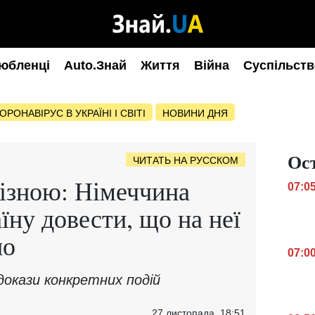
юбленці
Auto.Знай
Життя
Війна
Суспільств
ОРОНАВІРУС В УКРАЇНІ І СВІТІ
НОВИНИ ДНЯ
Ос
ЧИТАТЬ НА РУССКОМ
різною: Німеччина
07:0
їну довести, що на неї
но
07:0
докази конкретних подій
27 листопада, 18:51