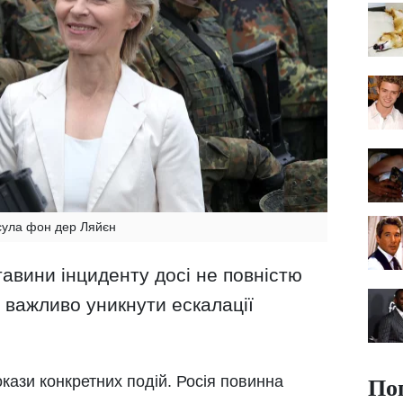
сула фон дер Ляйєн
тавини інциденту досі не повністю
о важливо уникнути ескалації
По
кази конкретних подій. Росія повинна