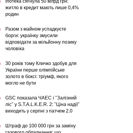
Іпотека сягнула 50 млрд грн:
0
житло в кредит мають лише 0,4%
родин
Разом з майном успадкуєте
0
борги: українку змусили
відповідати за мільйонну позику
чоловіка
30 років тому Кличко здобув для
0
України перше олімпійське
золото в боксі: тріумф, якого
могло не бути
GSC показала ЧАЕС і "Залізний
0
ліс" у S.T.A.L.K.E.R. 2: "Ціна надії"
виходить у серпні з патчем 2.0
Штраф до 100 000 грн за заміну
0
газового обладнання: що