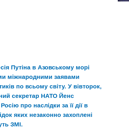
сія Путіна в Азовському морі
ми міжнародними заявами
иків по всьому світу. У вівторок,
ьний секретар НАТО Йенс
осію про наслідки за її дії в
ідок яких незаконно захоплені
уть ЗМІ.