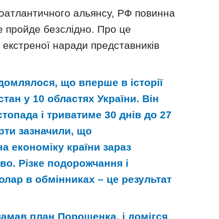
ноатлантичного альянсу, РФ повинна
не пройде безслідно. Про це
 екстреної наради представників
домлялося, що вперше в історії
тан у 10 областях України. Він
стопада і триватиме 30 днів до 27
рти зазначили, що
а економіку країни зараз
о. Різке подорожчання і
олар в обмінниках – це результат
амав план Порошенка, і домігся