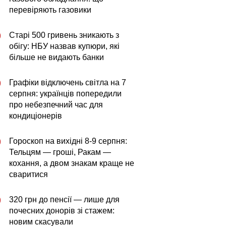
перевіряють газовики
Старі 500 гривень зникають з
0
обігу: НБУ назвав купюри, які
більше не видають банки
Графіки відключень світла на 7
0
серпня: українців попередили
про небезпечний час для
кондиціонерів
Гороскоп на вихідні 8-9 серпня:
0
Тельцям — гроші, Ракам —
кохання, а двом знакам краще не
сваритися
320 грн до пенсії — лише для
0
почесних донорів зі стажем:
новим скасували