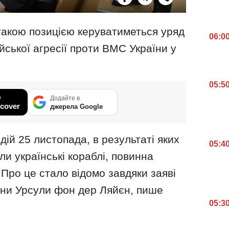
 такою позицією керуватиметься уряд
06:0
йської агресії проти ВМС України у
05:5
у
Додайте в
cover
джерела Google
дій 25 листопада, в результаті яких
05:4
или українські кораблі, повинна
 Про це стало відомо завдяки заяві
ини Урсули фон дер Ляйєн, пише
05:3