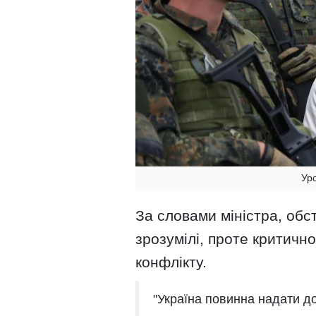
Ур
За словами міністра, обс
зрозумілі, проте критичн
конфлікту.
"Україна повинна надати до