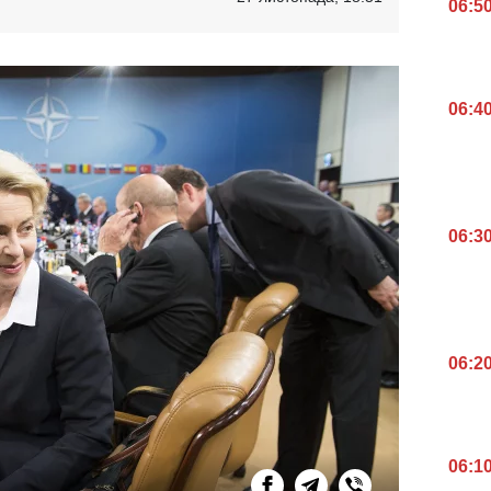
06:5
06:4
06:3
06:2
06:1