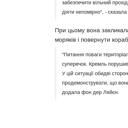
забезпечити вільний прохі
діяти непомірно", - сказала 
При цьому вона закликала
моряків і повернути кораб
"Питання поваги територіаль
суперечок. Кремль порушив 
У цій ситуації обидві сторон
продемонструвати, що вони
додала фон дер Ляйєн.