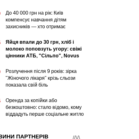
До 40 000 грн на рік: Київ
0
компенсує навчання дітям
захисників — хто отримає
Яйця впали до 30 грн, хліб і
5
молоко поповзуть угору: свіжі
цінники АТБ, "Сільпо", Novus
Розлучення після 9 років: зірка
0
"Жіночого лікаря" крізь сльози
показала свій біль
Оренда за копійки або
5
безкоштовно: стало відомо, кому
віддадуть перше соціальне житло
ВИНИ ПАРТНЕРІВ