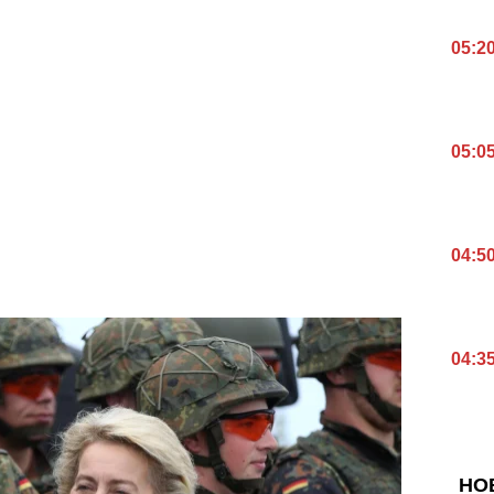
05:2
05:0
04:5
04:3
НО