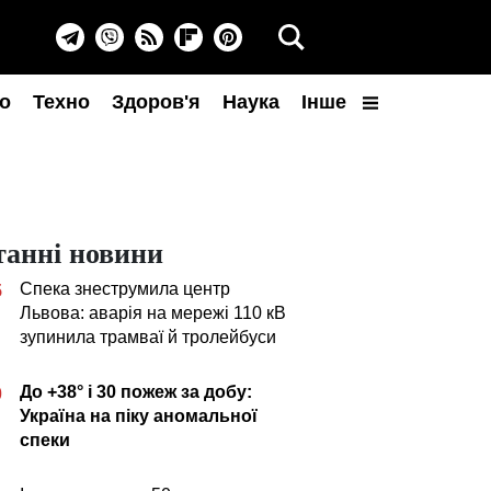
о
Техно
Здоров'я
Наука
Інше
танні новини
Спека знеструмила центр
5
Львова: аварія на мережі 110 кВ
зупинила трамваї й тролейбуси
До +38° і 30 пожеж за добу:
0
Україна на піку аномальної
спеки