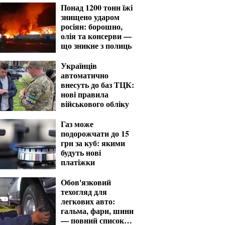
Понад 1200 тонн їжі
знищено ударом
росіян: борошно,
олія та консерви —
що зникне з полиць
Українців
автоматично
внесуть до баз ТЦК:
нові правила
військового обліку
Газ може
подорожчати до 15
грн за куб: якими
будуть нові
платіжки
Обов'язковий
техогляд для
легкових авто:
гальма, фари, шини
— повний список