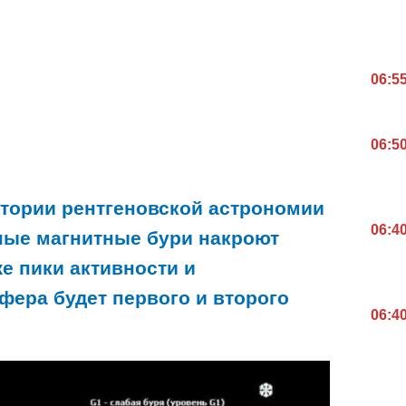
06:5
06:5
тории рентгеновской астрономии
06:4
ные магнитные бури накроют
же пики активности и
фера будет первого и второго
06:4