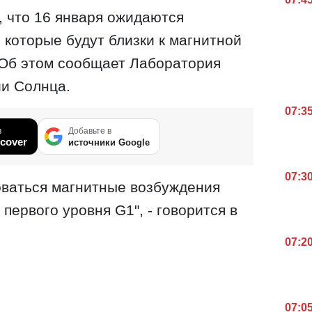
 что 16 января ожидаются
 которые будут близки к магнитной
 Об этом сообщает Лаборатория
ии Солнца.
07:3
в
Добавьте в
cover
источники Google
07:3
оваться магнитные возбуждения
 первого уровня G1", - говорится в
07:2
07:0