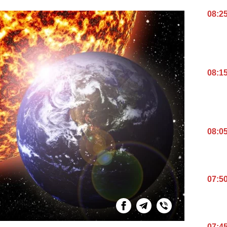
08:2
08:1
08:0
07:5
07:4