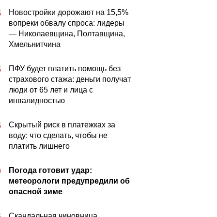
Новостройки дорожают на 15,5%
5
вопреки обвалу спроса: лидеры
— Николаевщина, Полтавщина,
Хмельнитчина
ПФУ будет платить помощь без
5
страхового стажа: деньги получат
люди от 65 лет и лица с
инвалидностью
Скрытый риск в платежках за
5
воду: что сделать, чтобы не
платить лишнего
Погода готовит удар:
0
метеорологи предупредили об
опасной зиме
Скандальная чиновница,
5