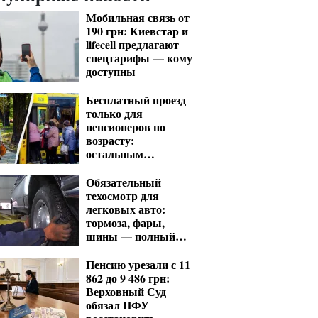
Мобильная связь от
190 грн: Киевстар и
lifecell предлагают
спецтарифы — кому
доступны
Бесплатный проезд
только для
пенсионеров по
возрасту:
остальным
придется платить
несмотря на
Обязательный
удостоверение
техосмотр для
легковых авто:
тормоза, фары,
шины — полный
список проверок
Пенсию урезали с 11
862 до 9 486 грн:
Верховный Суд
обязал ПФУ