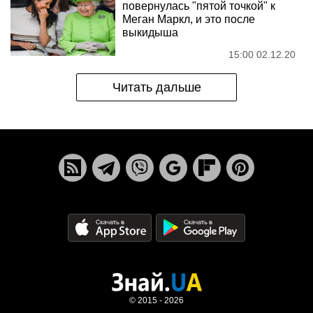
повернулась "пятой точкой" к
Меган Маркл, и это после
выкидыша
15:00 02.12.20
Читать дальше
© 2015 - 2026