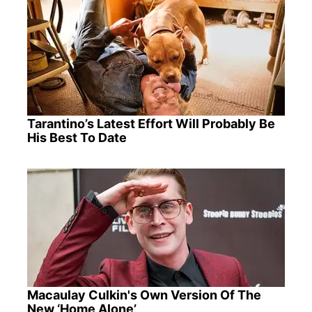
Tarantino’s Latest Effort Will Probably Be
His Best To Date
Macaulay Culkin's Own Version Of The
New ‘Home Alone’