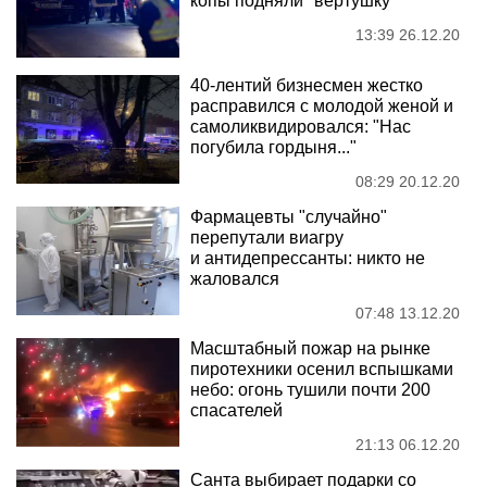
копы подняли "вертушку"
13:39 26.12.20
40-лентий бизнесмен жестко
расправился с молодой женой и
самоликвидировался: "Нас
погубила гордыня..."
08:29 20.12.20
Фармацевты "случайно"
перепутали виагру
и антидепрессанты: никто не
жаловался
07:48 13.12.20
Масштабный пожар на рынке
пиротехники осенил вспышками
небо: огонь тушили почти 200
спасателей
21:13 06.12.20
Санта выбирает подарки со