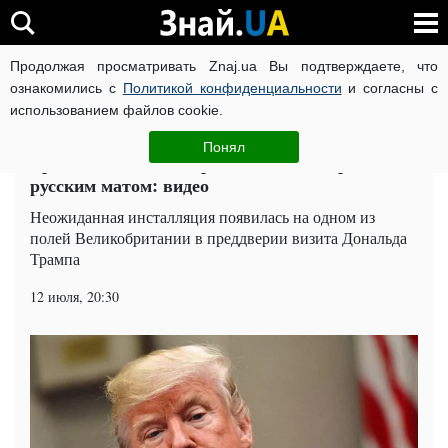
Продолжая просматривать Znaj.ua Вы подтверждаете, что
ВОЙНА РОССИИ ПРОТИВ УКРАИНЫ
КОРОНАВИРУС В 
ознакомились с
Политикой конфиденциальности
и согласны с
использованием файлов cookie.
Главная
Мир
ЧИТАТИ УКРАЇНСЬКОЮ
Понял
Британское поле поприветствовало Трампа
русским матом: видео
Неожиданная инсталляция появилась на одном из
полей Великобритании в преддверии визита Дональда
Трампа
12 июля, 20:30