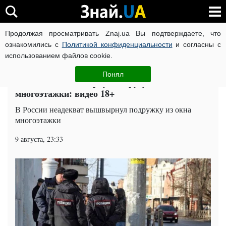
Продолжая просматривать Znaj.ua Вы подтверждаете, что
ВОЙНА РОССИИ ПРОТИВ УКРАИНЫ
КОРОНАВИРУС В 
ознакомились с
Политикой конфиденциальности
и согласны с
использованием файлов cookie.
Главная
Мир
ЧИТАТИ УКРАЇНСЬКОЮ
Понял
Россиянин вышвырнул подругу из окна
многоэтажки: видео 18+
В России неадекват вышвырнул подружку из окна
многоэтажки
9 августа, 23:33