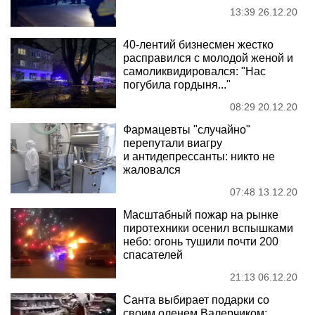
13:39 26.12.20
40-лентий бизнесмен жестко
расправился с молодой женой и
самоликвидировался: "Нас
погубила гордыня..."
08:29 20.12.20
Фармацевты "случайно"
перепутали виагру
и антидепрессанты: никто не
жаловался
07:48 13.12.20
Масштабный пожар на рынке
пиротехники осенил вспышками
небо: огонь тушили почти 200
спасателей
21:13 06.12.20
Санта выбирает подарки со
своим оленем Валерчиком: