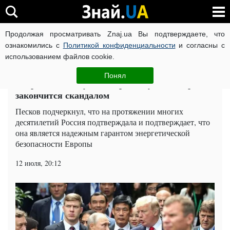
Продолжая просматривать Znaj.ua Вы подтверждаете, что
ВОЙНА РОССИИ ПРОТИВ УКРАИНЫ
КОРОНАВИРУС В 
ознакомились с
Политикой конфиденциальности
и согласны с
использованием файлов cookie.
Главная
Мир
ЧИТАТИ УКРАЇНСЬКОЮ
Понял
В Кремле паникуют: встреча Путина и Трампа
закончится скандалом
Песков подчеркнул, что на протяжении многих
десятилетий Россия подтверждала и подтверждает, что
она является надежным гарантом энергетической
безопасности Европы
12 июля, 20:12