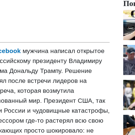
По
cebook
мужчина написал открытое
оссийскому президенту Владимиру
ома Дональду Трампу. Решение
ял после встречи лидеров на
треча, которая возмутила
зованный мир. Президент США, так
и России и чудовищные катастрофы,
рессором где-то растерял всю свою
жающих просто шокировало: не