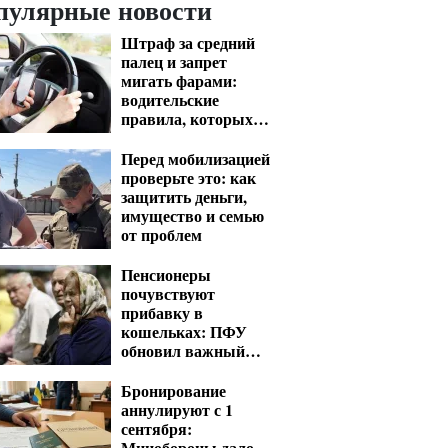
пулярные новости
Штраф за средний
палец и запрет
мигать фарами:
водительские
правила, которых
нет в ПДД
Перед мобилизацией
проверьте это: как
защитить деньги,
имущество и семью
от проблем
Пенсионеры
почувствуют
прибавку в
кошельках: ПФУ
обновил важный
показатель для
расчета выплат
Бронирование
аннулируют с 1
сентября:
Минобороны дало