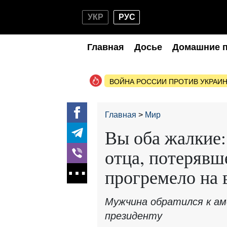
УКР
РУС
Главная
Досье
Домашние 
ВОЙНА РОССИИ ПРОТИВ УКРАИ
Главная
Мир
Вы оба жалкие:
отца, потерявш
прогремело на 
Мужчина обратился к ам
президенту