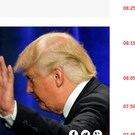
08:2
08:1
08:0
07:5
07:4