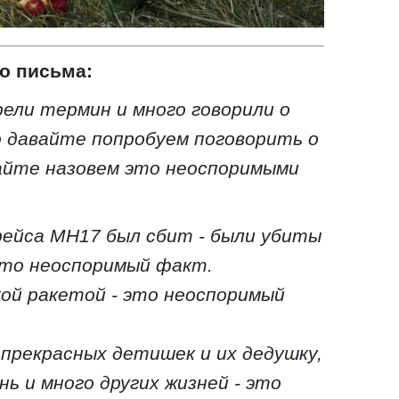
о письма:
рели термин и много говорили о
о давайте попробуем поговорить о
вайте назовем это неоспоримыми
рейса МН17 был сбит - были убиты
 это неоспоримый факт.
ой ракетой - это неоспоримый
прекрасных детишек и их дедушку,
ь и много других жизней - это