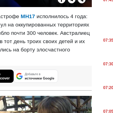
тастрофе
МН17
исполнилось 4 года:
ул на оккупированных территориях
ибло почти 300 человек. Австралиец
07:3
 тот день троих своих детей и их
лись на борту злосчастного
07:3
в
Добавьте в
cover
источники Google
07:2
07:0