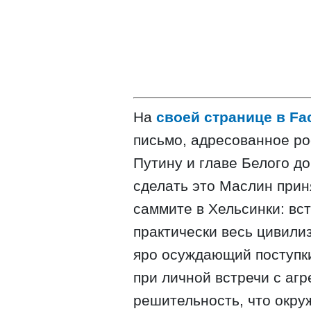
На
своей странице в Fa
письмо, адресованное р
Путину и главе Белого д
сделать это Маслин прин
саммите в Хельсинки: вс
практически весь цивили
яро осуждающий поступк
при личной встречи с аг
решительность, что окру