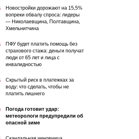
Новостройки дорожают на 15,5%
5
вопреки обвалу спроса: лидеры
— Николаевщина, Полтавщина,
Хмельнитчина
ПФУ будет платить помощь без
5
страхового стажа: деньги получат
люди от 65 лет и лица с
инвалидностью
Скрытый риск в платежках за
5
воду: что сделать, чтобы не
платить лишнего
Погода готовит удар:
0
метеорологи предупредили об
опасной зиме
Скандальная чиновница,
5