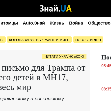
питомцы
Auto.Знай
Жизнь
Война
Общество
НЫ
КОРОНАВИРУС В УКРАИНЕ И МИРЕ
НОВОСТИ ДНЯ
По
ЧИТАТИ УКРАЇНСЬКОЮ
 письмо для Трампа от
08:4
его детей в МН17,
весь мир
08:3
ериканскому и российскому