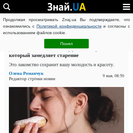
Продолжая просматривать Znaj.ua Вы подтверждаете, что
ВОЙНА РОССИИ ПРОТИВ УКРАИНЫ
КОРОНАВИРУС В 
ознакомились с
Политикой конфиденциальности
и согласны с
использованием файлов cookie.
Главная
Здоровье
ЧИТАТИ УКРАЇНСЬКОЮ
Понял
Дает омолаживающий эффект: десерт,
который замедляет старение
Это лакомство сохранит вашу молодость и красоту.
Олена Романчук
9 мая, 08:50
Редактор стрічки новин