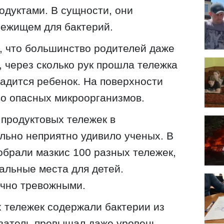
одуктами. В сущности, они
бежищем для бактерий.
, что большинство родителей даже
, через сколько рук прошла тележка
садится ребенок. На поверхности
о опасных микроорганизмов.
продуктовых тележек в
льно неприятно удивило ученых. В
обрали мазкис 100 разных тележек,
иальные места для детей.
очно тревожными.
 тележек содержали бактерии из
азатель превышал даже уровень