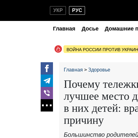
УКР
РУС
Главная
Досье
Домашние 
ВОЙНА РОССИИ ПРОТИВ УКРАИ
Главная
Здоровье
Почему тележки
лучшее место д
в них детей: в
причину
Большинство родителей