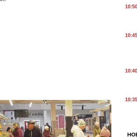
10:5
10:4
10:4
10:3
НО