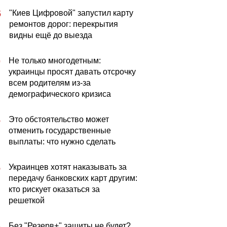
"Киев Цифровой" запустил карту
5
ремонтов дорог: перекрытия
видны ещё до выезда
Не только многодетным:
0
украинцы просят давать отсрочку
всем родителям из-за
демографического кризиса
Это обстоятельство может
5
отменить государственные
выплаты: что нужно сделать
Украинцев хотят наказывать за
5
передачу банковских карт другим:
кто рискует оказаться за
решеткой
Без "Резерв+" защиты не будет?
5