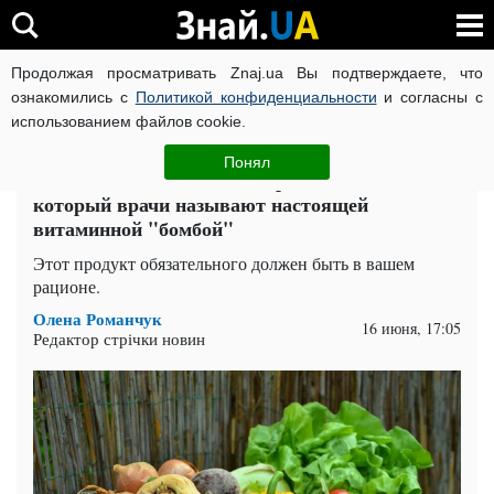
Продолжая просматривать Znaj.ua Вы подтверждаете, что
ВОЙНА РОССИИ ПРОТИВ УКРАИНЫ
КОРОНАВИРУС В 
ознакомились с
Политикой конфиденциальности
и согласны с
использованием файлов cookie.
Главная
Здоровье
ЧИТАТИ УКРАЇНСЬКОЮ
Понял
Кладезь витаминов и минералов: овощ,
который врачи называют настоящей
витаминной "бомбой"
Этот продукт обязательного должен быть в вашем
рационе.
Олена Романчук
16 июня, 17:05
Редактор стрічки новин