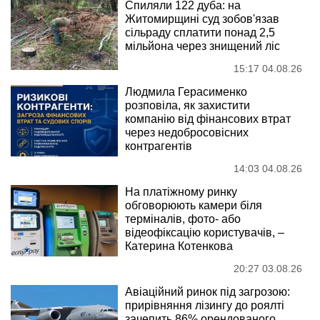
Спиляли 122 дуба: на
Житомирщині суд зобов'язав
сільраду сплатити понад 2,5
мільйона через знищений ліс
15:17 04.08.26
Людмила Герасименко
розповіла, як захистити
компанію від фінансових втрат
через недобросовісних
контрагентів
14:03 04.08.26
На платіжному ринку
обговорюють камери біля
терміналів, фото- або
відеофіксацію користувачів, –
Катерина Котенкова
20:27 03.08.26
Авіаційний ринок під загрозою:
прирівняння лізингу до роялті
зачепить 86% орендованого