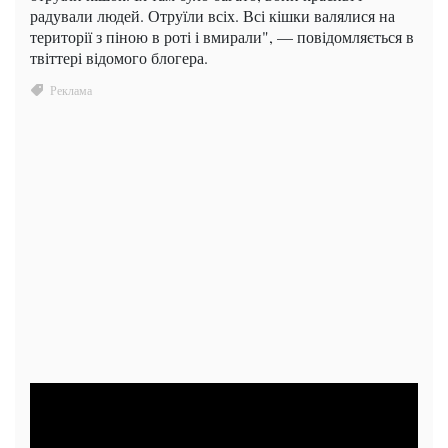
радували людей. Отруїли всіх. Всі кішки валялися на
території з піною в роті і вмирали", — повідомляється в
твіттері відомого блогера.