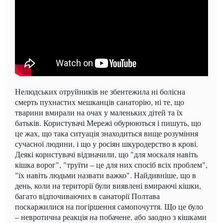
Нелюдських отруйників не збентежила ні болісна
смерть пухнастих мешканців санаторію, ні те, що
тварини вмирали на очах у маленьких дітей та їх
батьків. Користувачі Мережі обурюються і пишуть, що
це жах, що така ситуація знаходиться вище розуміння
сучасної людини, і що у росіян шкуродерство в крові.
Деякі користувачі відзначили, що "для москаля навіть
кішка ворог", "труїти – це для них спосіб всіх проблем",
"їх навіть людьми назвати важко". Найдивніше, що в
день, коли на території були виявлені вмираючі кішки,
багато відпочиваючих в санаторії Полтава
поскаржилися на погіршення самопочуття. Що це було
– невротична реакція на побачене, або заодно з кішками