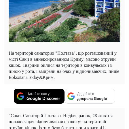
На території санаторію "Полтава", що розташований у
місті Саки в аннексированном Криму, масово отруїли
кішок. Тварини билися на території в конвульсіях і з
піною у рота, і вмирали на очах у відпочиваючих, пише
RoksolanaToday&Крим.
Читайте нас у
Додайте в
Google Discover
джерела Google
"Саки. Санаторій Полтава. Неділя, ранок, 28 жовтня
почалося для відпочиваючих з шоку: на території
отруїли кішок. Їх там було багато, вони красиві і