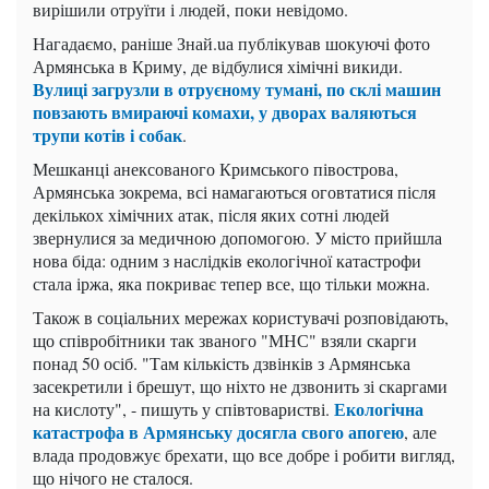
вирішили отруїти і людей, поки невідомо.
Нагадаємо, раніше Знай.uа публікував шокуючі фото
Армянська в Криму, де відбулися хімічні викиди.
Вулиці загрузли в отруєному тумані, по склі машин
повзають вмираючі комахи, у дворах валяються
трупи котів і собак
.
Мешканці анексованого Кримського півострова,
Армянська зокрема, всі намагаються оговтатися після
декількох хімічних атак, після яких сотні людей
звернулися за медичною допомогою. У місто прийшла
нова біда: одним з наслідків екологічної катастрофи
стала іржа, яка покриває тепер все, що тільки можна.
Також в соціальних мережах користувачі розповідають,
що співробітники так званого "МНС" взяли скарги
понад 50 осіб. "Там кількість дзвінків з Армянська
засекретили і брешут, що ніхто не дзвонить зі скаргами
Екологічна
на кислоту", - пишуть у співтоваристві.
катастрофа в Армянську досягла свого апогею
, але
влада продовжує брехати, що все добре і робити вигляд,
що нічого не сталося.