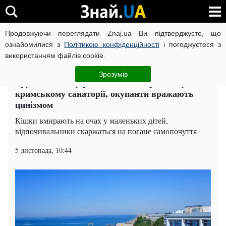
Продовжуючи переглядати Znaj.ua Ви підтверджуєте, що
ВІЙНА РОСІЇ ПРОТИ УКРАЇНИ
КОРОНАВІРУС В УКРАЇНІ І
ознайомилися з
Політикою конфіденційності
і погоджуєтеся з
використанням файлів cookie.
Головна
Суспільство
ЧИТАТЬ НА РУССКОМ
Зрозумів
Трупи з піною у рота: жахлива трагедія у
кримському санаторії, окупанти вражають
цинізмом
Кішки вмирають на очах у маленьких дітей,
відпочивальники скаржаться на погане самопочуття
5 листопада, 10:44