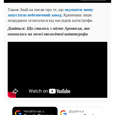
окупанти знову
Також Знай.ua писав про те, що
запустили небезпечний завод.
Кримчани лише
нещодавно оговталися від наслідків катастрофи.
Дивіться: Що сталось з місто Армянськ, яке
опинилось на межі екологічної кататсрофи
Читайте нас у
Додайте в