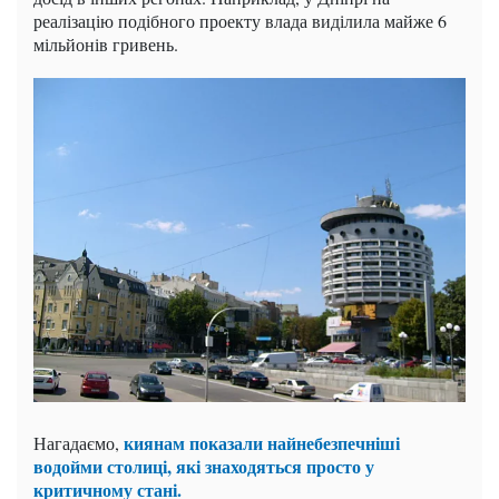
реалізацію подібного проекту влада виділила майже 6
мільйонів гривень.
киянам показали найнебезпечніші
Нагадаємо,
водойми столиці, які знаходяться просто у
критичному стані.