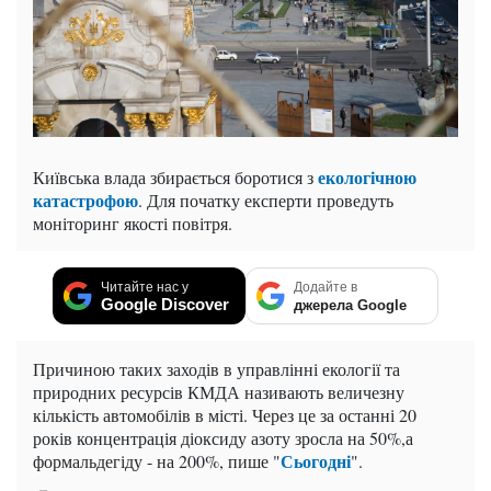
екологічною
Київська влада збирається боротися з
катастрофою
. Для початку експерти проведуть
моніторинг якості повітря.
Читайте нас у
Додайте в
Google Discover
джерела Google
Причиною таких заходів в управлінні екології та
природних ресурсів КМДА називають величезну
кількість автомобілів в місті. Через це за останні 20
років концентрація діоксиду азоту зросла на 50%,а
Сьогодні
формальдегіду - на 200%, пише "
".