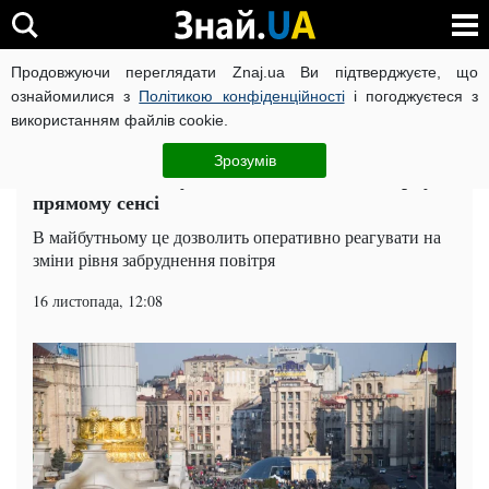
Продовжуючи переглядати Znaj.ua Ви підтверджуєте, що
ВІЙНА РОСІЇ ПРОТИ УКРАЇНИ
КОРОНАВІРУС В УКРАЇНІ І
ознайомилися з
Політикою конфіденційності
і погоджуєтеся з
використанням файлів cookie.
Головна
Суспільство
ЧИТАТЬ НА РУССКОМ
Зрозумів
У Кличка викинуть два мільйони на вітер, у
прямому сенсі
В майбутньому це дозволить оперативно реагувати на
зміни рівня забруднення повітря
16 листопада, 12:08