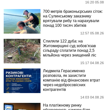
16:20 05.08
700 метрів браконьєрських сіток:
на Сулинському заказнику
врятували рибу та нарахували
понад 100 тисяч збитків
12:57 05.08.26
Спиляли 122 дуба: на
Житомирщині суд зобов'язав
сільраду сплатити понад 2,5
мільйона через знищений ліс
15:17 04.08.26
Людмила Герасименко
розповіла, як захистити
компанію від фінансових втрат
через недобросовісних
контрагентів
14:03 04.08.26
На платіжному ринку
обговорюють камери біля