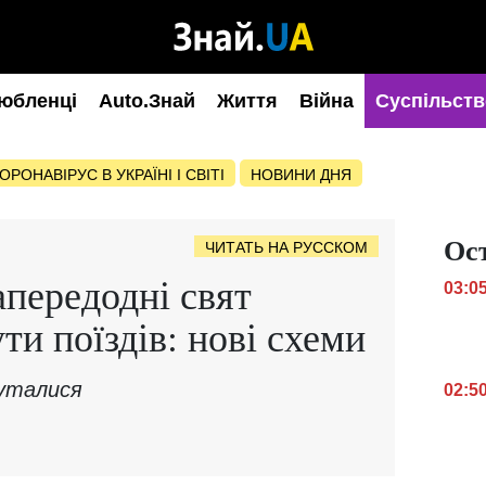
юбленці
Auto.Знай
Життя
Війна
Суспільств
ОРОНАВІРУС В УКРАЇНІ І СВІТІ
НОВИНИ ДНЯ
Ос
ЧИТАТЬ НА РУССКОМ
апередодні свят
03:0
и поїздів: нові схеми
луталися
02:5