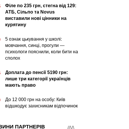
Філе по 235 грн, стегна від 129:
5
АТБ, Сільпо та Novus
виставили нові цінники на
курятину
5 ознак цькування у школі:
0
мовчання, синці, прогули —
психологи пояснили, коли бити на
сполох
Доплата до пенсії 5190 грн:
5
лише три категорії українців
мають право
До 12 000 грн на особу: Київ
0
відшкодує захисникам відпочинок
ВИНИ ПАРТНЕРІВ