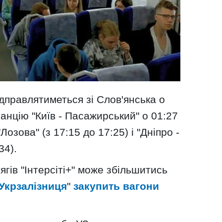
ідправлятиметься зі Слов'янська о
танцію "Київ - Пасажирський" о 01:27
Лозова" (з 17:15 до 17:25) і "Дніпро -
34).
ягів "Інтерсіті+" може збільшитись
Укрзалізниця
"
закупить вагони