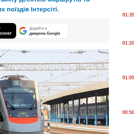
 поїздів Інтерсіті.
01:3
у
Додайте в
cover
джерела Google
01:2
01:0
00:5