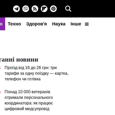
о
Техно
Здоров'я
Наука
Інше
танні новини
Проїзд від 16 до 26 грн: три
5
тарифи за одну поїздку — картка,
телефон чи готівка
Понад 10 000 ветеранів
0
отримали персонального
координатора: як працює
цифровий медсупровід