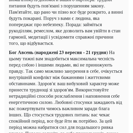
питання будуть пов'язані з порушенням закону.
Пам'ятайте, що рано чи пізно все буде розкрито, а винні
будуть покарані. Поруч з вами є людина, яка
попереджає про небезпеку. Порада: займіться
рукоділлям, ремеслом, яке дозволить вам увійти в стан
гармонії, медитації і усвідомити справжні причини
того, що відбувається.
Бог Авсень (народжені 23 вересня - 21 грудня)
На
цьому тижні вам знадобиться максимальна чесність
перед собою і іншими людьми, які не принижують
правду. Так само можливо занурення в себе, очікується
внутрішній конфлікт між бажаннями і життєвими
обставинами. Здоров'я: ваш вибуховий характер може
принести труднощі зі здоров'ям. Використовуйте
нетрадиційні способи розслаблення і наповнення себе
енергетичною силою. Любовні стосунки зажадають від
вас пожертвувати чимось важливим заради блага
інших. Що стосується трудових питань: вас чекає
спокійний період, все буде йти як потрібно. За цей
період можна набратися сил для подальшого ривка