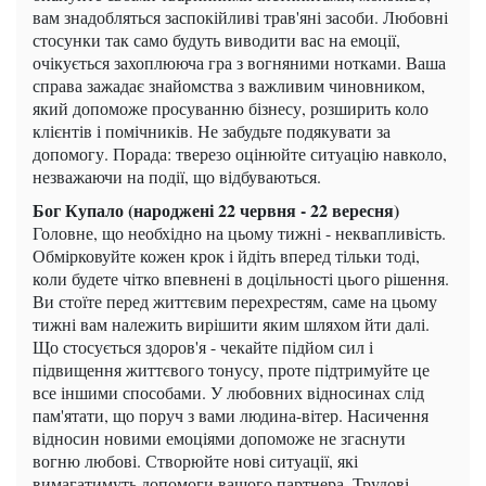
вам знадобляться заспокійливі трав'яні засоби. Любовні
стосунки так само будуть виводити вас на емоції,
очікується захоплююча гра з вогняними нотками. Ваша
справа зажадає знайомства з важливим чиновником,
який допоможе просуванню бізнесу, розширить коло
клієнтів і помічників. Не забудьте подякувати за
допомогу. Порада: тверезо оцінюйте ситуацію навколо,
незважаючи на події, що відбуваються.
Бог Купало (народжені 22 червня - 22 вересня)
Головне, що необхідно на цьому тижні - неквапливість.
Обмірковуйте кожен крок і йдіть вперед тільки тоді,
коли будете чітко впевнені в доцільності цього рішення.
Ви стоїте перед життєвим перехрестям, саме на цьому
тижні вам належить вирішити яким шляхом йти далі.
Що стосується здоров'я - чекайте підйом сил і
підвищення життєвого тонусу, проте підтримуйте це
все іншими способами. У любовних відносинах слід
пам'ятати, що поруч з вами людина-вітер. Насичення
відносин новими емоціями допоможе не згаснути
вогню любові. Створюйте нові ситуації, які
вимагатимуть допомоги вашого партнера. Трудові