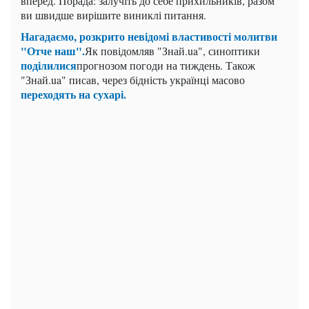
вперед. Порада: залучіть до себе прихильників, разом
ви швидше вирішите виниклі питання.
Нагадаємо, розкрито невідомі властивості молитви
"Отче наш".
Як повідомляв "Знай.ua", синоптики
поділилися
прогнозом погоди на тиждень. Також
"Знай.ua" писав, через бідність українці масово
переходять на сухарі.