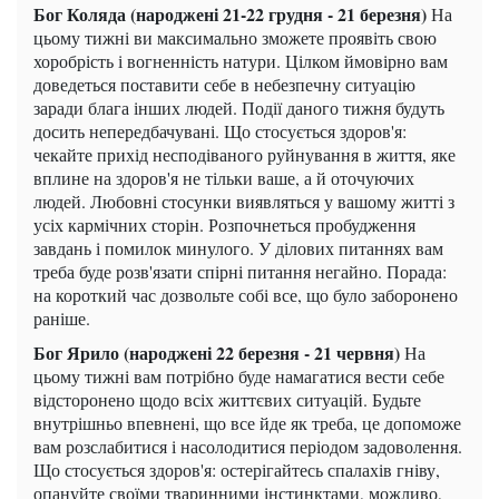
Бог Коляда (народжені 21-22 грудня - 21 березня)
На
цьому тижні ви максимально зможете проявіть свою
хоробрість і вогненність натури. Цілком ймовірно вам
доведеться поставити себе в небезпечну ситуацію
заради блага інших людей. Події даного тижня будуть
досить непередбачувані. Що стосується здоров'я:
чекайте прихід несподіваного руйнування в життя, яке
вплине на здоров'я не тільки ваше, а й оточуючих
людей. Любовні стосунки виявляться у вашому житті з
усіх кармічних сторін. Розпочнеться пробудження
завдань і помилок минулого. У ділових питаннях вам
треба буде розв'язати спірні питання негайно. Порада:
на короткий час дозвольте собі все, що було заборонено
раніше.
Бог Ярило (народжені 22 березня - 21 червня)
На
цьому тижні вам потрібно буде намагатися вести себе
відсторонено щодо всіх життєвих ситуацій. Будьте
внутрішньо впевнені, що все йде як треба, це допоможе
вам розслабитися і насолодитися періодом задоволення.
Що стосується здоров'я: остерігайтесь спалахів гніву,
опануйте своїми тваринними інстинктами, можливо,