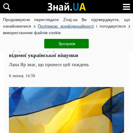
Продовжуючи переглядати Znaj.ua Ви підтверджуєте, що
ВІЙНА РОСІЇ ПРОТИ УКРАЇНИ
КОРОНАВІРУС В УКРАЇНІ І
ознайомилися з
Політикою конфіденційності
і погоджуєтеся з
використанням файлів cookie.
Головна
Суспільство
ЧИТАТЬ НА РУССКОМ
Зрозумів
Пророцтва для українців на 8-14 липня від
відомої української віщунки
Лана Яр знає, що принесе цей тиждень
8 липня, 14:58