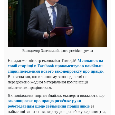
Володимир Зеленський, фото president.gov.ua
Мілованов на
Нагадаємо, міністр економіки Тимофій
своїй сторінці в Facebook прокоментував найбільш
спірні положення нового законопроекту про працю.
Він зазначив, що в чинному законодавстві не
передбачено жодної матеріальної компенсації
звільненим працівникам.
Як повідомляв портал Знай.uа, експерти вважають, що
законопроект про працю розв'яже руки
роботодавцям щодо звільнення працівників
за
найменші запізнення, втрату довіри з боку керівництва,