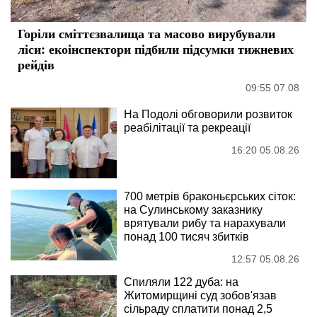
Горіли сміттєзвалища та масово вирубували
ліси: екоінспектори підбили підсумки тижневих
рейдів
09:55 07.08
На Подолі обговорили розвиток
реабілітації та рекреації
16:20 05.08.26
700 метрів браконьєрських сіток:
на Сулинському заказнику
врятували рибу та нарахували
понад 100 тисяч збитків
12:57 05.08.26
Спиляли 122 дуба: на
Житомирщині суд зобов'язав
сільраду сплатити понад 2,5