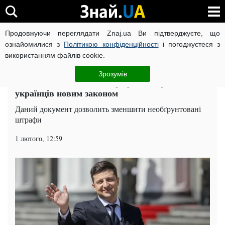
Продовжуючи переглядати Znaj.ua Ви підтверджуєте, що
ВІЙНА РОСІЇ ПРОТИ УКРАЇНИ
КОРОНАВІРУС В УКРАЇНІ І
ознайомилися з
Політикою конфіденційності
і погоджуєтеся з
використанням файлів cookie.
Головна
Суспільство
ЧИТАТЬ НА РУССКОМ
Зрозумів
Зеленський зменшив штрафи для працюючих
українців новим законом
Даний документ дозволить зменшити необґрунтовані
штрафи
1 лютого, 12:59