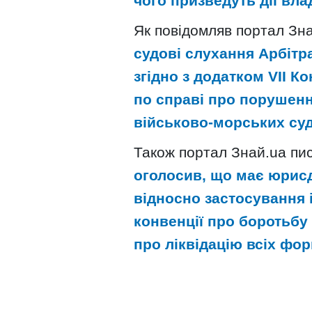
чого призведуть дії вла
Як повідомляв портал Зн
судові слухання Арбіт
згідно з додатком VII 
по справі про порушенн
військово-морських суде
Також портал Знай.ua пи
оголосив, що має юрисд
відносно застосування 
конвенції про боротьбу
про ліквідацію всіх фор