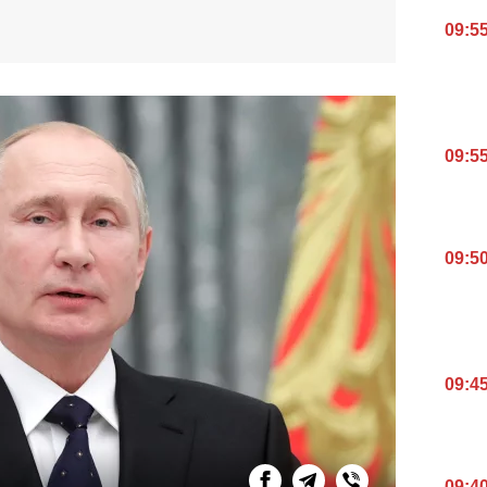
09:5
09:5
09:5
09:4
09:4