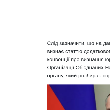
Слід зазначити, що на д
визнає статтю додатково
конвенції про визнання юр
Організації Об'єднаних Н
органу, який розбирає п