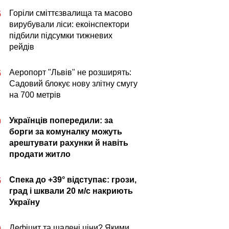
Горіли сміттєзвалища та масово
5
вирубували ліси: екоінспектори
підбили підсумки тижневих
рейдів
Аеропорт "Львів" не розширять:
5
Садовий блокує нову злітну смугу
на 700 метрів
Українців попередили: за
0
борги за комуналку можуть
арештувати рахунки й навіть
продати житло
Спека до +39° відступає: грози,
5
град і шквали 20 м/с накриють
Україну
Дефіцит та шалені ціни? Якими
0