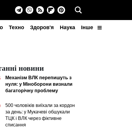
о
Техно
Здоров'я
Наука
Інше
танні новини
Механізм ВЛК перепишуть з
5
нуля: у Міноборони визнали
багаторічну проблему
500 чоловіків виїхали за кордон
0
за день: у Мукачеві обшукали
ТЦК і ВЛК через фіктивне
списання