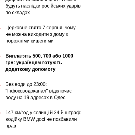
будуть наслідки російських ударів
по складах
Церковне свято 7 серпня: чому
5
не можна виходити з дому з
порожніми кишенями
Виплатять 500, 700 або 1000
0
грн: українцям готують
додаткову допомогу
Без води до 23:00:
5
"Інфоксводоканал" відключає
воду на 19 адресах в Одесі
147 км/год у селищі й 24-й штраф:
0
водійку BMW досі не позбавили
прав