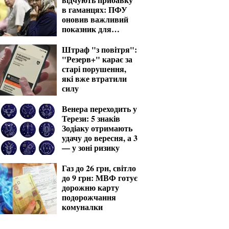
в гаманцях: ПФУ
оновив важливий
показник для
розрахунку виплат
Штраф "з повітря":
"Резерв+" карає за
старі порушення,
які вже втратили
силу
Венера переходить у
Терези: 5 знаків
Зодіаку отримають
удачу до вересня, а 3
— у зоні ризику
Газ до 26 грн, світло
до 9 грн: МВФ готує
дорожню карту
подорожчання
комуналки