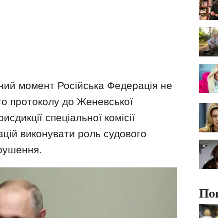
аний момент Російська Федерація не
го протоколу до Женевської
исдикції спеціальної комісії
ацій виконувати роль судового
орушення.
По