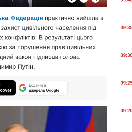
ька Федерація
практично вийшла з
 захист цивільного населення під
09:3
 конфліктів. В результаті цього
ію за порушення прав цивільних
09:3
відний закон підписав голова
димир Путін.
09:2
у
Додайте в
cover
джерела Google
09:2