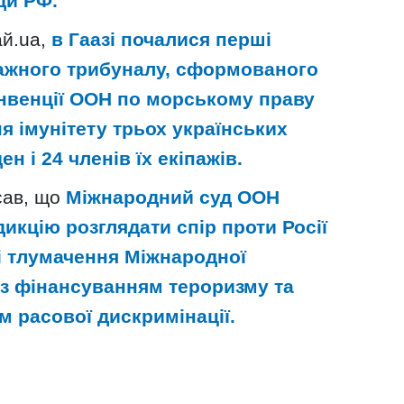
ди РФ.
ай.ua,
в Гаазі почалися перші
ражного трибуналу, сформованого
Конвенції ООН по морському праву
я імунітету трьох українських
н і 24 членів їх екіпажів.
сав, що
Міжнародний суд ООН
икцію розглядати спір проти Росії
і тлумачення Міжнародної
 з фінансуванням тероризму та
м расової дискримінації.