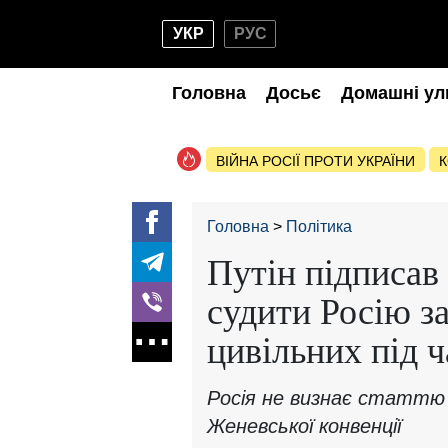
УКР
РУС
Головна
Досьє
Домашні ул
ВІЙНА РОСІЇ ПРОТИ УКРАЇНИ
К
Головна
Політика
Путін підписав
судити Росію з
цивільних під ч
Росія не визнає статтю
Женевської конвенції