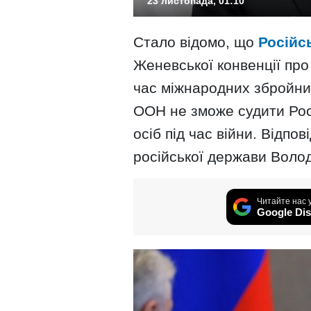
23 листопада, 01:10
Стало відомо, що
Російс
Женевської конвенції про
час міжнародних збройних
ООН не зможе судити Рос
осіб під час війни. Відпо
російської держави Воло
Читайте нас 
Google Dis