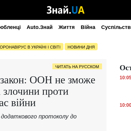
юбленці
Auto.Знай
Життя
Війна
Суспільств
ОРОНАВІРУС В УКРАЇНІ І СВІТІ
НОВИНИ ДНЯ
Ос
ЧИТАТЬ НА РУССКОМ
 закон: ООН не зможе
10:0
а злочини проти
ас війни
10:0
 додаткового протоколу до