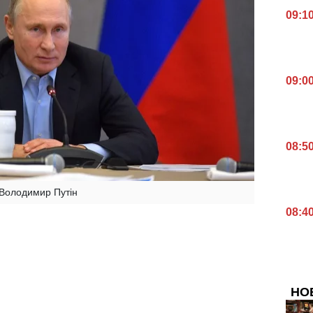
09:1
09:0
08:5
Володимир Путін
08:4
НО