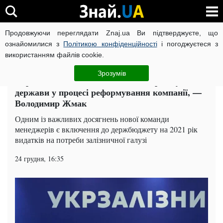
Продовжуючи переглядати Znaj.ua Ви підтверджуєте, що
ВІЙНА РОСІЇ ПРОТИ УКРАЇНИ
КОРОНАВІРУС В УКРАЇНІ І
ознайомилися з
Політикою конфіденційності
і погоджуєтеся з
використанням файлів cookie.
Головна
Економіка
ЧИТАТЬ НА РУССКОМ
Зрозумів
Укрзалізниця сподівається на підтримку
держави у процесі реформування компанії, —
Володимир Жмак
Одним із важливих досягнень нової команди
менеджерів є включення до держбюджету на 2021 рік
видатків на потреби залізничної галузі
24 грудня, 16:35