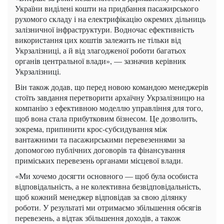
України виділені кошти на придбання пасажирського
рухомого складу і на електрифікацію окремих дільниць
залізничної інфраструктури. Водночас ефективність
використання цих коштів залежить не тільки від
Укрзалізниці, а й від злагодженої роботи багатьох
органів центральної влади», — зазначив керівник
Укрзалізниці.
Він також додав, що перед новою командою менеджерів
стоїть завдання перетворити архаїчну Укрзалізницю на
компанію з ефективною моделлю управління для того,
щоб вона стала прибутковим бізнесом. Це дозволить,
зокрема, припинити крос-субсидування між
вантажними та пасажирськими перевезеннями за
допомогою публічних договорів та фінансування
приміських перевезень органами місцевої влади.
«Ми хочемо досягти основного — щоб була особиста
відповідальність, а не колективна безвідповідальність,
щоб кожний менеджер відповідав за свою ділянку
роботи. У результаті ми отримаємо збільшення обсягів
перевезень, а відтак збільшення доходів, а також