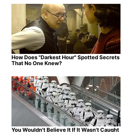
How Does "Darkest Hour" Spotted Secrets
That No One Knew?
You Wouldn't Believe It If It Wasn't Caught