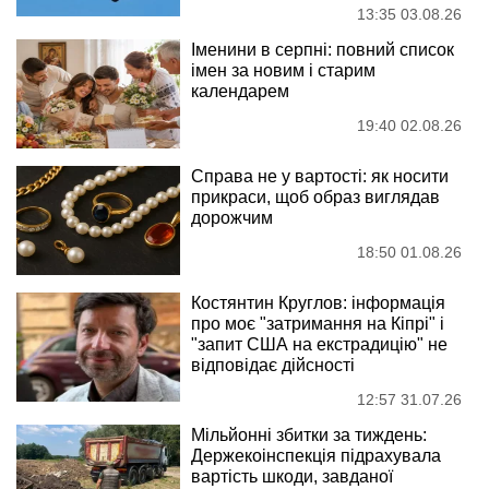
13:35 03.08.26
Іменини в серпні: повний список
імен за новим і старим
календарем
19:40 02.08.26
Справа не у вартості: як носити
прикраси, щоб образ виглядав
дорожчим
18:50 01.08.26
Костянтин Круглов: інформація
про моє "затримання на Кіпрі" і
"запит США на екстрадицію" не
відповідає дійсності
12:57 31.07.26
Мільйонні збитки за тиждень:
Держекоінспекція підрахувала
вартість шкоди, завданої