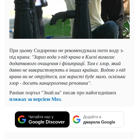
При цьому Сидоренко не рекомендувала пити воду з-
під крана:
"Зараз вода з-під крана в Києві вимагає
додаткового очищення і фільтрації. Там є хлор, який
давно не використовують в інших країнах. Водою з-під
крана ви не отруїтеся, але користі буде мало, оскільки
хлор - досить канцерогенна речовина".
Раніше портал "Знай.uа" писав про найогидніших
пляжах за версією Моз.
Читайте нас у
Додайте в
Google Discover
джерела Google