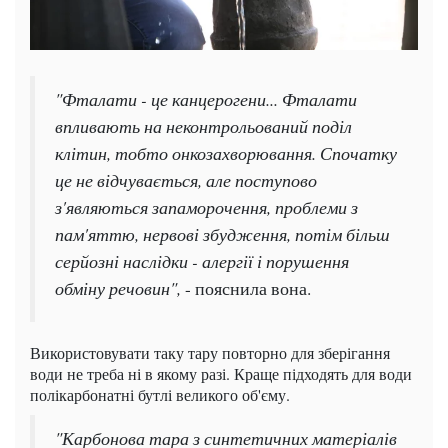
"Фталати - це канцерогени... Фталати
впливають на неконтрольований поділ
клітин, тобто онкозахворювання. Спочатку
це не відчувається, але поступово
з'являються запаморочення, проблеми з
пам'яттю, нервові збудження, потім більш
серйозні наслідки - алергії і порушення
обміну речовин",
- пояснила вона.
Використовувати таку тару повторно для зберігання
води не треба ні в якому разі. Краще підходять для води
полікарбонатні бутлі великого об'єму.
"Карбонова тара з синтетичних матеріалів