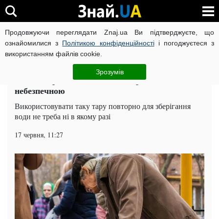
Продовжуючи переглядати Znaj.ua Ви підтверджуєте, що
ВІЙНА РОСІЇ ПРОТИ УКРАЇНИ
КОРОНАВІРУС В УКРАЇНІ І
ознайомилися з
Політикою конфіденційності
і погоджуєтеся з
використанням файлів cookie.
Головна
Суспільство
ЧИТАТЬ НА РУССКОМ
Зрозумів
Рідка смерть: питна вода в Україні виявилася
небезпечною
Використовувати таку тару повторно для зберігання
води не треба ні в якому разі
17 червня, 11:27