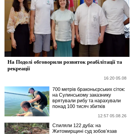
На Подолі обговорили розвиток реабілітації та
рекреації
16:20 05.08
700 метрів браконьєрських сіток:
на Сулинському заказнику
врятували рибу та нарахували
понад 100 тисяч збитків
12:57 05.08.26
Спиляли 122 дуба: на
Житомирщині суд зобов'язав