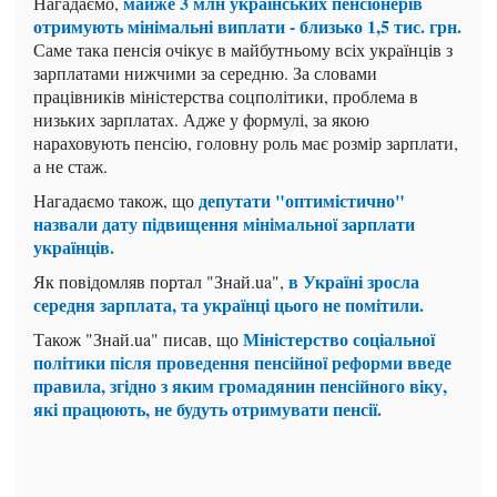
майже 3 млн українських пенсіонерів
Нагадаємо,
отримують мінімальні виплати - близько 1,5 тис. грн.
Саме така пенсія очікує в майбутньому всіх українців з
зарплатами нижчими за середню. За словами
працівників міністерства соцполітики, проблема в
низьких зарплатах. Адже у формулі, за якою
нараховують пенсію, головну роль має розмір зарплати,
а не стаж.
депутати "оптимістично"
Нагадаємо також, що
назвали дату підвищення мінімальної зарплати
українців.
в Україні зросла
Як повідомляв портал "Знай.ua",
середня зарплата, та українці цього не помітили.
Міністерство соціальної
Також "Знай.ua" писав, що
політики після проведення пенсійної реформи введе
правила, згідно з яким громадянин пенсійного віку,
які працюють, не будуть отримувати пенсії.