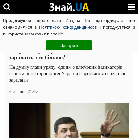
Продовжуючи переглядати Znaj.ua Ви підтверджуєте, що
ВІЙНА РОСІЇ ПРОТИ УКРАЇНИ
КОРОНАВІРУС В УКРАЇНІ І
ознайомилися з
Політикою конфіденційності
і погоджуєтеся з
використанням файлів cookie.
Головна
Політика
ЧИТАТЬ НА РУССКОМ
Зрозумів
Скоро вибори: Гройсман обіцяє 10 тисяч
зарплати, хто більше?
На думку глави уряду, одним з ключових індикаторів
економічного зростання України є зростання середньої
зарплати
6 серпня, 21:09