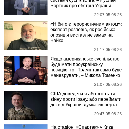
системи суспільства, – Руслан
Бортник про обстріл України
22:07 05.08.26
«Нібито є терористичним актом»:
експерт розповів, як російська
опозиція виставляє замах на
Чайко
21:17 05.08.26
Якщо американське суспільство
буде мати проукраїнську
позицію, то і Трамп так само буде
маневрувати, – Микола Томенко
21:07 05.08.26
США доведеться або згортати
війну проти Ірану, або переймати
досвід України: думка експерта
20:47 05.08.26
На стадіоні «Спартак» у Києві