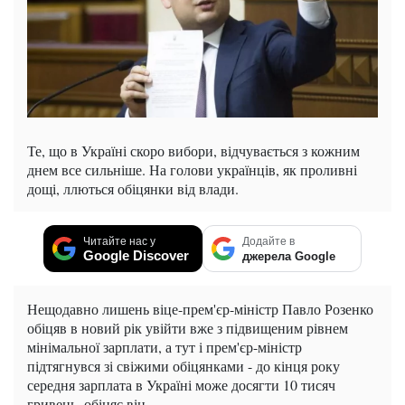
Те, що в Україні скоро вибори, відчувається з кожним
днем все сильніше. На голови українців, як проливні
дощі, ллються обіцянки від влади.
Читайте нас у
Додайте в
Google Discover
джерела Google
Нещодавно лишень віце-прем'єр-міністр Павло Розенко
обіцяв в новий рік увійти вже з підвищеним рівнем
мінімальної зарплати, а тут і прем'єр-міністр
підтягнувся зі свіжими обіцянками - до кінця року
середня зарплата в Україні може досягти 10 тисяч
гривень, обіцяє він.