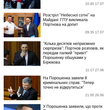
10:40 17.07
Розстріл "Небесної сотні" на
Майдані: ГПУ викликала
Портнова на допит
09:35 17.07
"Кілька десятків неприємних
сюрпризів": Портнов розповів, як
передав палкий "привіт"
Порошенку обшуками у
Бірюкова
11:17 27.06
На Порошенка завели 8
кримінальних справ: "Тепер
точно не відкрутиться"
21:00 26.06
У Порошенка заявили, що проти