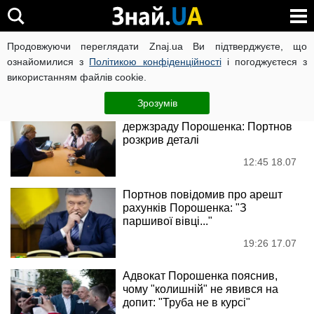
Андрій Портнов
Продовжуючи переглядати Znaj.ua Ви підтверджуєте, що
ознайомилися з
Політикою конфіденційності
і погоджуєтеся з
використанням файлів cookie.
Новини
Зрозумів
Луценко закрив справу про
держзраду Порошенка: Портнов
розкрив деталі
12:45 18.07
Портнов повідомив про арешт
рахунків Порошенка: "З
паршивої вівці..."
19:26 17.07
Адвокат Порошенка пояснив,
чому "колишній" не явився на
допит: "Труба не в курсі"