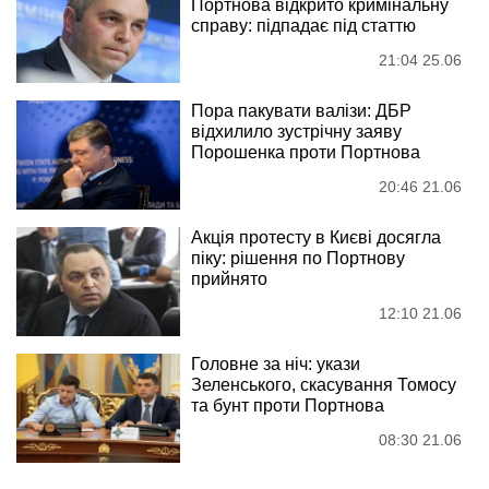
Портнова відкрито кримінальну
справу: підпадає під статтю
21:04 25.06
Пора пакувати валізи: ДБР
відхилило зустрічну заяву
Порошенка проти Портнова
20:46 21.06
Акція протесту в Києві досягла
піку: рішення по Портнову
прийнято
12:10 21.06
Головне за ніч: укази
Зеленського, скасування Томосу
та бунт проти Портнова
08:30 21.06