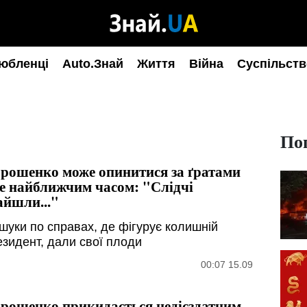
юбленці
Auto.Знай
Життя
Війна
Суспільств
По
рошенко може опинитися за ґратами
е найближчим часом: "Слідчі
айшли..."
шуки по справах, де фігурує колишній
езидент, дали свої плоди
00:07 15.09
рошенко прикидається недієздатним,