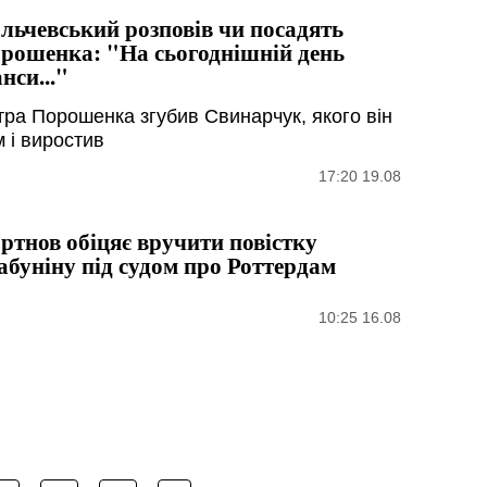
льчевський розповів чи посадять
рошенка: "На сьогоднішній день
нси..."
тра Порошенка згубив Свинарчук, якого він
м і виростив
17:20 19.08
ртнов обіцяє вручити повістку
буніну під судом про Роттердам
10:25 16.08