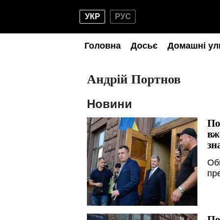
УКР
РУС
Головна
Досьє
Домашні ул
Андрій Портнов
Новини
По
вж
зн
Об
пр
По