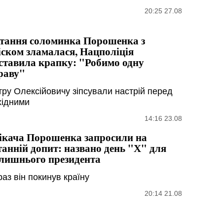
20:25 27.08
тання соломинка Порошенка з
іском зламалася, Нацполіція
ставила крапку: "Робимо одну
раву"
тру Олексійовичу зіпсували настрій перед
хідними
14:16 23.08
ікача Порошенка запросили на
танній допит: названо день "Х" для
лишнього президента
аз він покинув країну
20:14 21.08