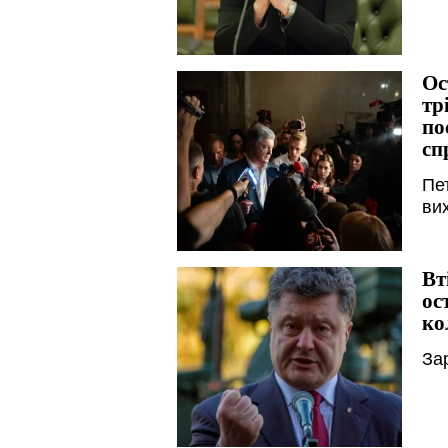
Ос
тр
по
сп
Пе
ви
Вт
ос
ко
Зар