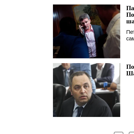
Па
По
ша
Пе
са
По
Ша