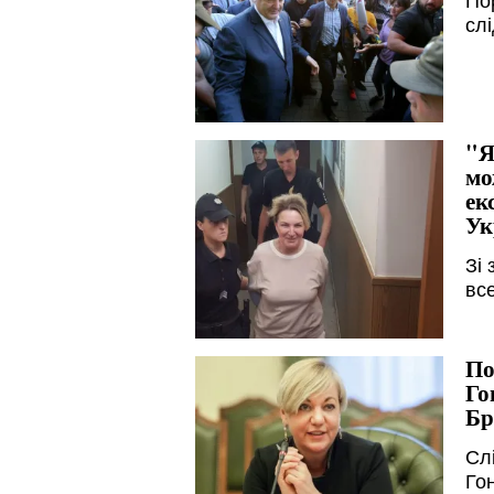
По
слі
"Я
мо
ек
Ук
Зі
все
По
Го
Бр
Сл
Го