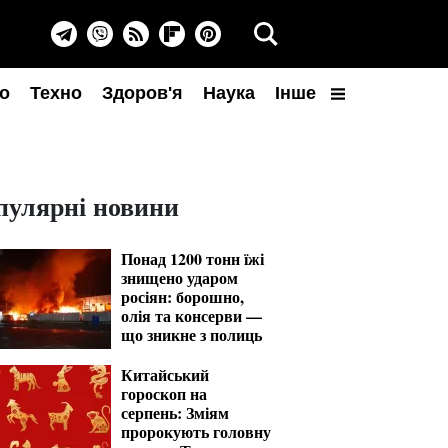
о
Техно
Здоров'я
Наука
Інше
пулярні новини
Понад 1200 тонн їжі
знищено ударом
росіян: борошно,
олія та консерви —
що зникне з полиць
Китайський
гороскоп на
серпень: Зміям
пророкують головну