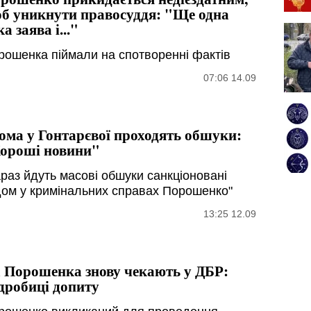
б уникнути правосуддя: "Ще одна
ка заява і..."
рошенка піймали на спотворенні фактів
07:06 14.09
ома у Гонтарєвої проходять обшуки:
ороші новини"
араз йдуть масові обшуки санкціоновані
дом у кримінальних справах Порошенко"
13:25 12.09
 Порошенка знову чекають у ДБР:
дробиці допиту