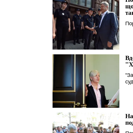
що
та
По
Вд
"Х
"З
су
На
по