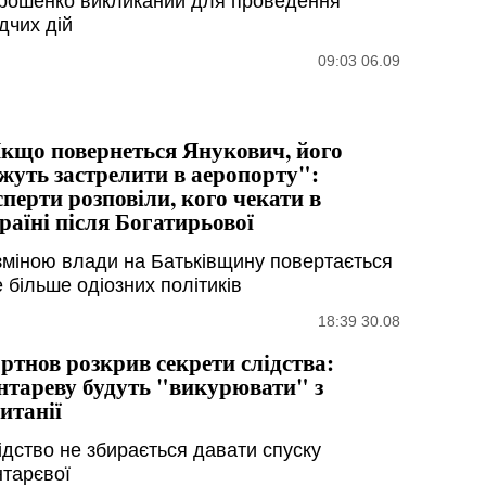
рошенко викликаний для проведення
дчих дій
09:03 06.09
кщо повернеться Янукович, його
жуть застрелити в аеропорту":
сперти розповіли, кого чекати в
раїні після Богатирьової
 зміною влади на Батьківщину повертається
 більше одіозних політиків
18:39 30.08
ртнов розкрив секрети слідства:
нтареву будуть "викурювати" з
итанії
ідство не збирається давати спуску
нтарєвої