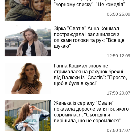
"чорному списку": "Це комедія"
05:50 25.09
Зірка "Сватів" Анна Кошмал
постраждала і залишилася з
опіками голови та рук: "Все ще
шукаю"
12:50 12.09
Ганна Кошмал знову не
стрималася на рахунок брехні
від Валюхи із "Сватів": "Просто,
щоб я була в курсі"
17:50 29.07
Женька із серіалу "Свати"
показала доросле заняття, якого
соромилася: "Сьогодні я
вирішила, що не соромлюся"
07:50 17.07