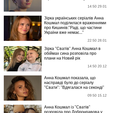
14:50 29.01
Зірка українських серіалів Анна
Кошмал поділилася враженнями
про Кишинів:"Раді, що частини
України вже немає..."
22:50 28.01
Зірка "Сватів" Анна Кошмал в
обіймах сина розповіла про
плани на Новий рік
14:50 20.12
Анна Кошмал показала, що
насправді було до серіалу
"Свати": "Вдягалася на секонді"
09:50 15.12
Анна Кошмал із "Сватів"
розповіла про Добронравова у