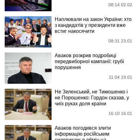
08:14 02.02
Наплювали на закон України: хто
з кандидатів у президенти вже
встиг накосячити
08:31 23.01
Аваков розкрив подробиці
передвиборної кампанії: грубі
порушення
11:04 19.01
Не Зеленський, не Тимошенко і
не Порошенко: Гордон сказав, у
чиїх руках доля країни
16:10 16.01
Аваков погодився злити
інформацію російським
силовикам: в обмін на