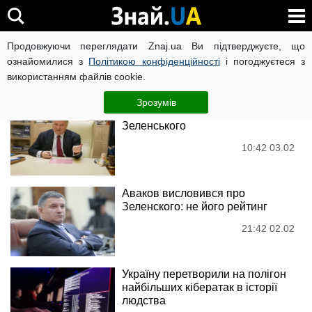
Арсен Аваков
Продовжуючи переглядати Znaj.ua Ви підтверджуєте, що
ознайомилися з
Політикою конфіденційності
і погоджуєтеся з
використанням файлів cookie.
Новини
Зрозумів
Аваков вперше висловився про
Зеленського
10:42 03.02
Аваков висловився про
Зеленского: не його рейтинг
21:42 02.02
Україну перетворили на полігон
найбільших кібератак в історії
людства